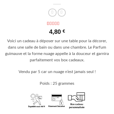
Noté
4
4.75
4,80
€
sur 5 basé
sur
Voici un cadeau à déposer sur une table pour la décorer,
notations
client
dans une salle de bain ou dans une chambre. Le Parfum
guimauve et la forme nuage appelle à la douceur et garnira
parfaitement vos box cadeaux.
Vendu par 5 car un nuage n’est jamais seul !
Poids : 25 grammes