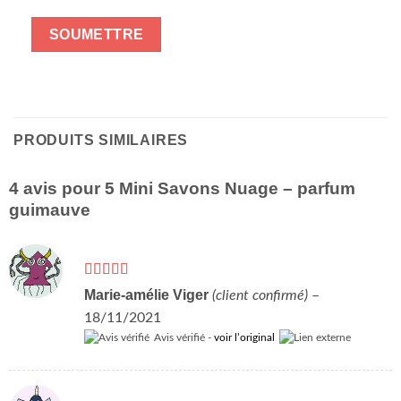
PRODUITS SIMILAIRES
4 avis pour
5 Mini Savons Nuage – parfum
guimauve
Note
5
sur 5
Marie-amélie Viger
(client confirmé)
–
18/11/2021
Avis vérifié -
voir l’original