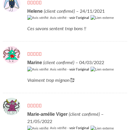
Note
5
sur 5
Helene
(client confirmé)
–
24/11/2021
Avis vérifié -
voir l’original
Ces savons sentent trop bons !!
Note
5
sur 5
Marine
(client confirmé)
–
04/03/2022
Avis vérifié -
voir l’original
Vraiment trop mignon🥰
Note
4
Marie-amélie Viger
(client confirmé)
–
sur 5
21/05/2022
Avis vérifié -
voir l’original