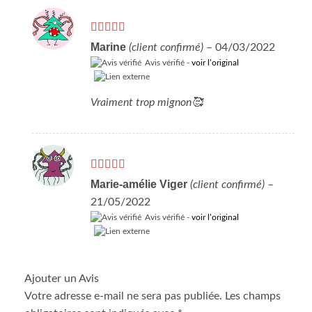
Note
5
sur 5
Marine
(client confirmé)
–
04/03/2022
Avis vérifié -
voir l’original
Vraiment trop mignon🥰
Note
4
Marie-amélie Viger
(client confirmé)
–
sur 5
21/05/2022
Avis vérifié -
voir l’original
Ajouter un Avis
Votre adresse e-mail ne sera pas publiée.
Les champs