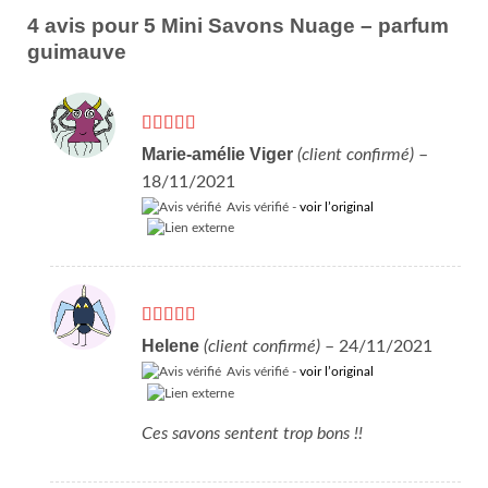
4 avis pour
5 Mini Savons Nuage – parfum
guimauve
Note
5
sur 5
Marie-amélie Viger
(client confirmé)
–
18/11/2021
Avis vérifié -
voir l’original
Note
5
sur 5
Helene
(client confirmé)
–
24/11/2021
Avis vérifié -
voir l’original
Ces savons sentent trop bons !!