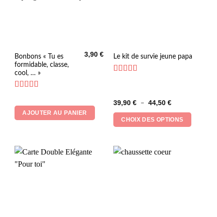
3,90
€
Ce
Bonbons « Tu es
Le kit de survie jeune papa
formidable, classe,
produit
cool, … »
a
Note
4.83
plusieurs
sur 5
Note
4.33
variations.
Plage
39,90
€
44,50
€
sur 5
–
Les
de
AJOUTER AU PANIER
prix :
options
CHOIX DES OPTIONS
39,90 €
peuvent
à
44,50 €
être
choisies
sur
la
page
du
produit