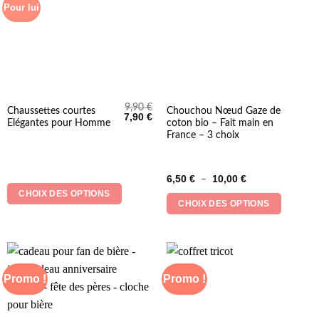
page
Pour lui
du
produit
9,90
€
Ce
Ce
Chaussettes courtes
Chouchou Nœud Gaze de
Le
Le
7,90
€
Elégantes pour Homme
coton bio – Fait main en
produit
produit
prix
prix
initial
actuel
France – 3 choix
a
a
était :
est :
9,90 €.
7,90 €.
plusieurs
plusieurs
variations.
variations.
Plage
6,50
€
10,00
€
–
Les
Les
de
CHOIX DES OPTIONS
prix :
options
options
CHOIX DES OPTIONS
6,50 €
peuvent
peuvent
à
10,00 €
être
être
choisies
choisies
sur
sur
la
la
Promo !
Promo !
page
page
du
du