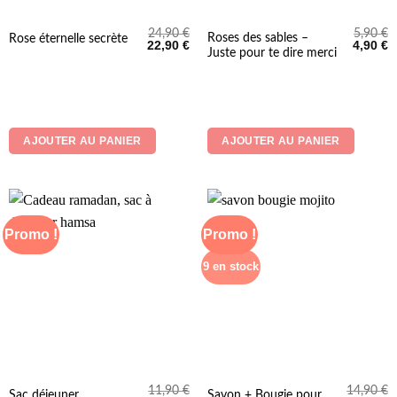
24,90
€
5,90
€
Roses des sables –
Rose éternelle secrète
Le
Le
Le
L
22,90
€
4,90
€
Juste pour te dire merci
prix
prix
prix
p
initial
actuel
initial
a
était :
est :
était :
es
24,90 €.
22,90 €.
5,90 €.
4
AJOUTER AU PANIER
AJOUTER AU PANIER
Promo !
Promo !
9 en stock
11,90
€
14,90
€
Sac déjeuner
Savon + Bougie pour