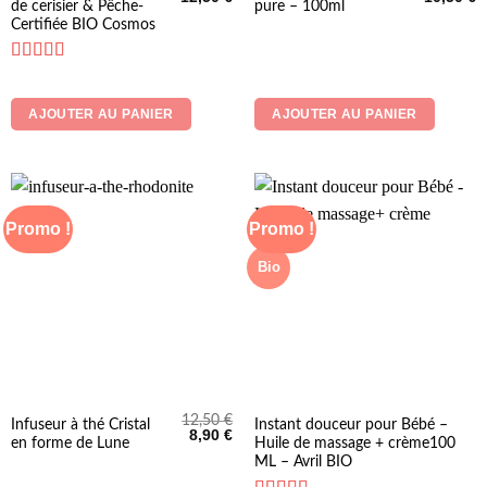
de cerisier & Pêche-
pure – 100ml
prix
prix
prix
p
initial
actuel
initial
a
Certifiée BIO Cosmos
était :
est :
était :
es
14,20 €.
12,50 €.
12,90 €.
1
Note
4.6
sur 5
AJOUTER AU PANIER
AJOUTER AU PANIER
Promo !
Promo !
Bio
12,50
€
Ce
Infuseur à thé Cristal
Instant douceur pour Bébé –
Le
Le
8,90
€
en forme de Lune
Huile de massage + crème100
produit
prix
prix
initial
actuel
ML – Avril BIO
a
était :
est :