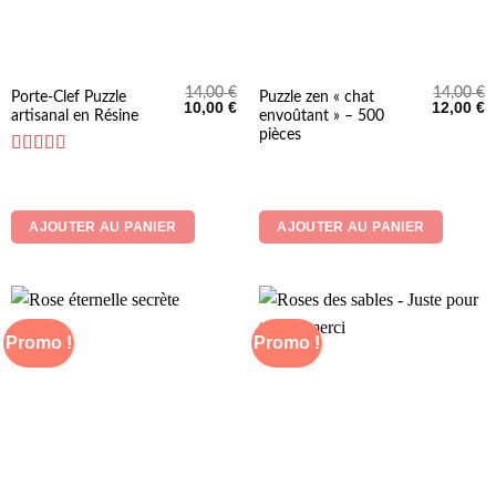
14,00
€
14,00
€
Porte-Clef Puzzle
Puzzle zen « chat
Le
Le
Le
L
10,00
€
12,00
€
artisanal en Résine
envoûtant » – 500
prix
prix
prix
p
initial
actuel
initial
a
pièces
était :
est :
était :
es
14,00 €.
10,00 €.
14,00 €.
1
Note
4
sur 5
AJOUTER AU PANIER
AJOUTER AU PANIER
Promo !
Promo !