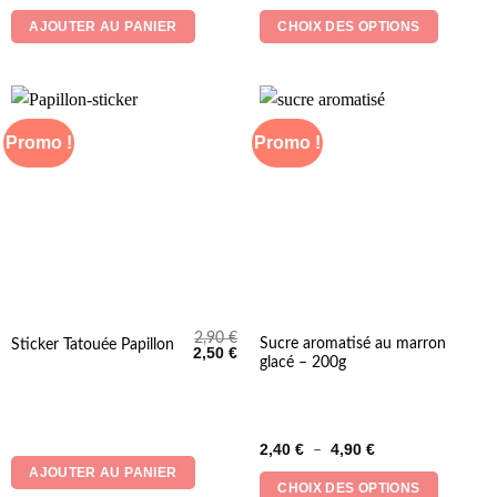
Les
AJOUTER AU PANIER
CHOIX DES OPTIONS
options
peuvent
être
choisies
sur
Promo !
Promo !
la
page
du
produit
2,90
€
Ce
Sucre aromatisé au marron
Sticker Tatouée Papillon
Le
Le
2,50
€
glacé – 200g
produit
prix
prix
initial
actuel
a
était :
est :
2,90 €.
2,50 €.
plusieurs
variations.
Plage
2,40
€
4,90
€
–
Les
de
AJOUTER AU PANIER
prix :
options
CHOIX DES OPTIONS
2,40 €