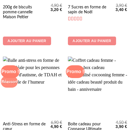
4,90
€
3,90
€
200g de biscuits
7 Sucres en forme de
Le
Le
Le
L
3,20
€
3,40
€
pomme-cannelle
sapin de Noël
prix
prix
prix
p
initial
actuel
initial
a
Maison Peltier
était :
est :
était :
es
4,90 €.
3,20 €.
3,90 €.
3
Note
5
sur 5
AJOUTER AU PANIER
AJOUTER AU PANIER
Promo !
Promo !
Réassort
6,90
€
4,50
€
Anti-Stress en forme de
Boite cadeau pour
Le
Le
Le
L
4,90
€
3,90
€
cœur
Connasse Ultimate
prix
prix
prix
p