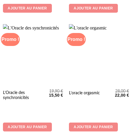
AJOUTER AU PANIER
AJOUTER AU PANIER
Promo !
Promo !
19,90
€
28,00
€
L’Oracle des
L’oracle orgasmic
Le
Le
Le
L
15,50
€
22,00
€
synchronicités
prix
prix
prix
p
initial
actuel
initial
a
était :
est :
était :
es
19,90 €.
15,50 €.
28,00 €.
2
AJOUTER AU PANIER
AJOUTER AU PANIER