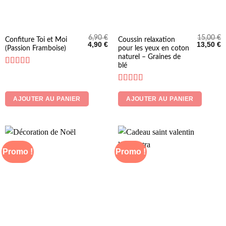
6,90
€
15,00
€
Confiture Toi et Moi
Coussin relaxation
Le
Le
Le
L
4,90
€
13,50
€
(Passion Framboise)
pour les yeux en coton
prix
prix
prix
p
initial
actuel
initial
a
naturel – Graines de
était :
est :
était :
es
blé
6,90 €.
4,90 €.
15,00 €.
1
Note
5
sur 5
Note
5
sur 5
AJOUTER AU PANIER
AJOUTER AU PANIER
Promo !
Promo !