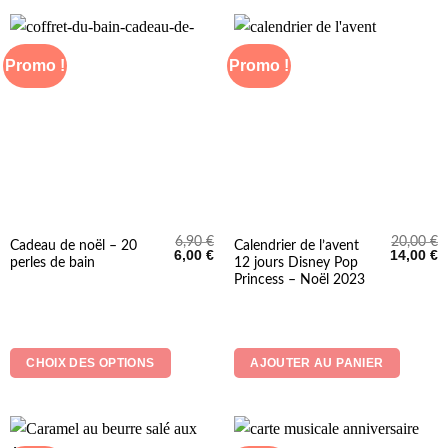
Promo !
Promo !
6,90
€
20,00
€
Ce
Cadeau de noël – 20
Calendrier de l’avent
Le
Le
Le
L
6,00
€
14,00
€
perles de bain
12 jours Disney Pop
produit
prix
prix
prix
p
initial
actuel
initial
a
Princess – Noël 2023
a
était :
est :
était :
es
6,90 €.
6,00 €.
20,00 €.
1
plusieurs
variations.
Les
CHOIX DES OPTIONS
AJOUTER AU PANIER
options
peuvent
être
choisies