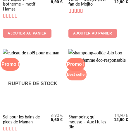
Le
Le
Le
L
9,90
€
12,90
€
isotherme – motif
fan de Mojito
prix
prix
prix
p
initial
actuel
initial
a
Hamsa
était :
est :
était :
es
11,90 €.
9,90 €.
14,90 €.
1
Note
4.5
sur 5
Note
5
sur 5
AJOUTER AU PANIER
AJOUTER AU PANIER
Promo !
Promo !
Best seller
RUPTURE DE STOCK
6,90
€
14,90
€
Sel pour les bains de
Shampoing qui
Le
Le
Le
L
5,60
€
12,90
€
pieds de Maman
mousse – Aux Huiles
prix
prix
prix
p
initial
actuel
initial
a
Bio
était :
est :
était :
es