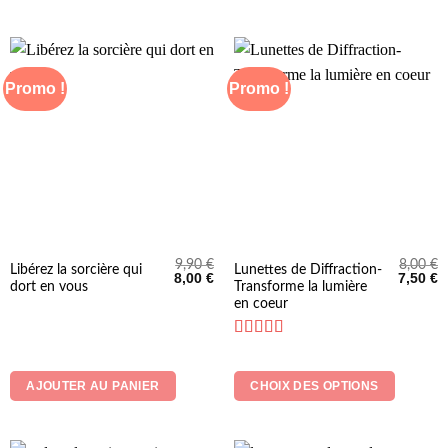
Promo !
Promo !
9,90
€
8,00
€
Ce
Libérez la sorcière qui
Lunettes de Diffraction-
Le
Le
Le
L
8,00
€
7,50
€
dort en vous
Transforme la lumière
produit
prix
prix
prix
p
initial
actuel
initial
a
en coeur
a
était :
est :
était :
es
9,90 €.
8,00 €.
8,00 €.
7
plusieurs
Note
5
sur 5
variations.
Les
AJOUTER AU PANIER
CHOIX DES OPTIONS
options
peuvent
être