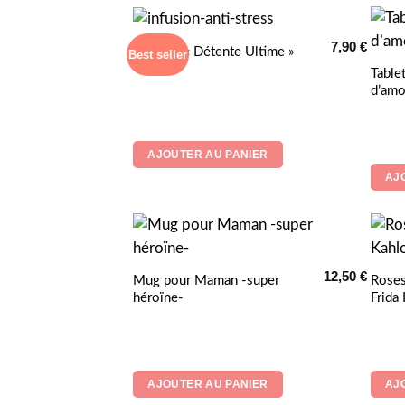
7,90
€
Infusion « Détente Ultime »
Best seller
Table
d’amo
AJOUTER AU PANIER
AJ
12,50
€
Mug pour Maman -super
Roses
héroïne-
Frida
AJOUTER AU PANIER
AJ