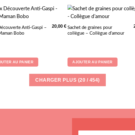
20,00
€
écouverte Anti-Gaspi –
Sachet de graines pour
 Maman Bobo
collègue – Collègue d’amour
€.
OUTER AU PANIER
AJOUTER AU PANIER
CHARGER PLUS
(
20
/ 454)