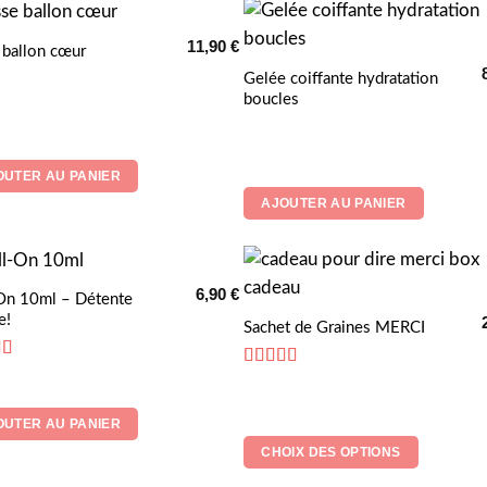
11,90
€
 ballon cœur
Gelée coiffante hydratation
boucles
.
OUTER AU PANIER
AJOUTER AU PANIER
6,90
€
On 10ml – Détente
e!
Ce
Sachet de Graines MERCI
produit
5
sur 5
a
Note
5
sur 5
plusieurs
OUTER AU PANIER
variations.
CHOIX DES OPTIONS
Les
options