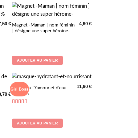
7,50
€
4,90
€
Magnet -Maman [ nom féminin
] désigne une super héroïne-
AJOUTER AU PANIER
11,90
€
Masque « D’amour et d’eau
Girl Boss
Fraiche »
3,70
€
Note
4.75
sur 5
AJOUTER AU PANIER