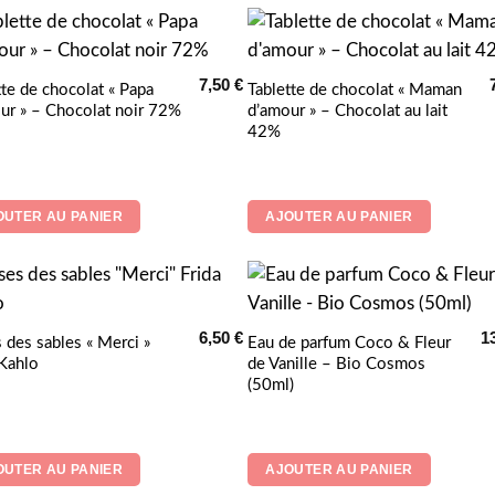
peuvent
être
choisies
7,50
€
tte de chocolat « Papa
Tablette de chocolat « Maman
sur
ur » – Chocolat noir 72%
d’amour » – Chocolat au lait
la
42%
page
du
produit
OUTER AU PANIER
AJOUTER AU PANIER
6,50
€
1
 des sables « Merci »
Eau de parfum Coco & Fleur
 Kahlo
de Vanille – Bio Cosmos
(50ml)
OUTER AU PANIER
AJOUTER AU PANIER