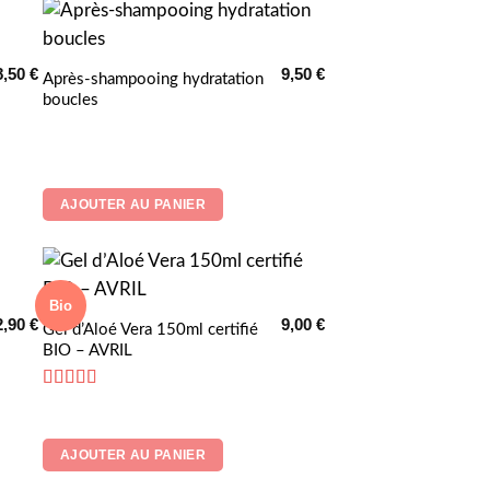
8,50
€
9,50
€
Après-shampooing hydratation
boucles
AJOUTER AU PANIER
Bio
2,90
€
9,00
€
Gel d’Aloé Vera 150ml certifié
BIO – AVRIL
Note
5
sur 5
AJOUTER AU PANIER