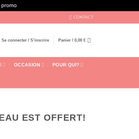
rs promo
Ignorer
CONTACT
Se connecter / S’inscrire
Panier /
0,00
€
X
OCCASION
POUR QUI?
EAU EST OFFERT!