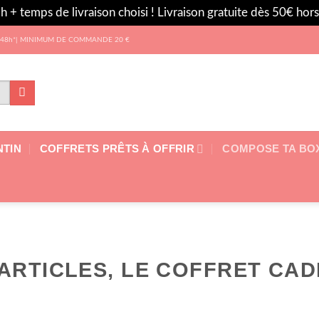
h + temps de livraison choisi ! Livraison gratuite dès 50€ ho
 les 48h*| MINIMUM DE COMMANDE 20 €
NTIN
COFFRETS PRÊTS À OFFRIR
COMPOSE TA BO
 ARTICLES, LE COFFRET CAD