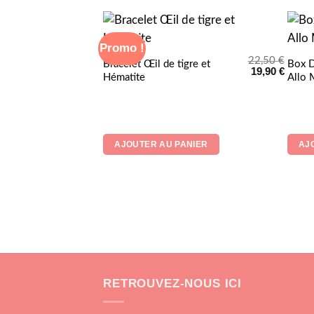
Promo !
22,50
€
Bracelet Œil de tigre et
Box D
Le
19,90
€
Le
Hématite
Allo
prix
prix
initial
actuel
était :
est :
22,50 €.
19,90 
AJOUTER AU PANIER
AJ
RETROUVEZ-NOUS ICI