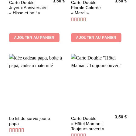
3,50
€
3,50
€
Carte Double
Carte Double
Joyeux Anniversaire
Florale Colorée
« Hisse et ho ! »
« Merci »
Note
5
sur 5
AJOUTER AU PANIER
AJOUTER AU PANIER
3,50
€
Ce
Le kit de survie jeune
Carte Double
papa
« Hôtel Maman :
produit
Toujours ouvert »
a