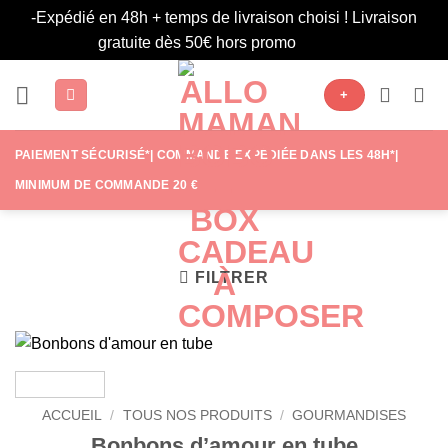
-Expédié en 48h + temps de livraison choisi ! Livraison
gratuite dès 50€ hors promo
Ignorer
Passer
+
au
contenu
PAIEMENT SÉCURISÉ*| COMMANDE EXPÉDIÉE DANS LES 48H*|
MINIMUM DE COMMANDE 20 €
FILTRER
ACCUEIL
/
TOUS NOS PRODUITS
/
GOURMANDISES
Bonbons d’amour en tube