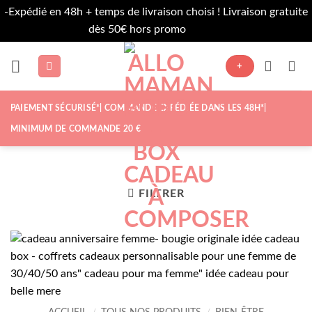
-Expédié en 48h + temps de livraison choisi ! Livraison gratuite
dès 50€ hors promo
Ignorer
Passer
au
+
contenu
PAIEMENT SÉCURISÉ*| COMMANDE EXPÉDIÉE DANS LES 48H*|
MINIMUM DE COMMANDE 20 €
FILTRER