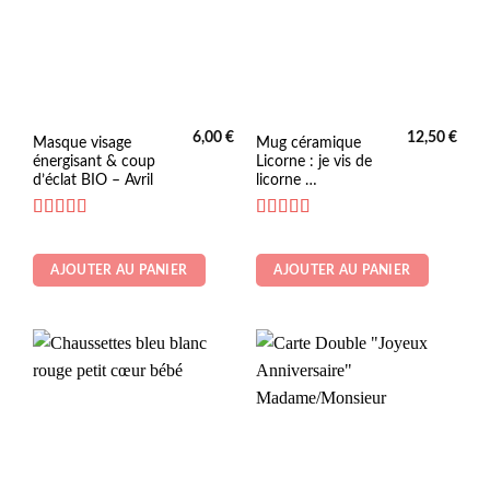
6,00
€
12,50
€
Masque visage
Mug céramique
énergisant & coup
Licorne : je vis de
d’éclat BIO – Avril
licorne …
Note
5
sur 5
Note
5
sur 5
AJOUTER AU PANIER
AJOUTER AU PANIER