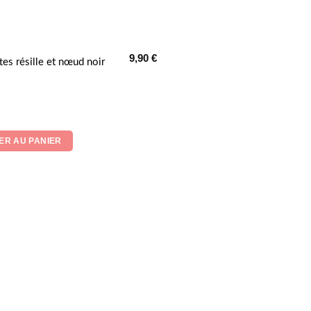
9,90
€
es résille et nœud noir
r 5
ER AU PANIER