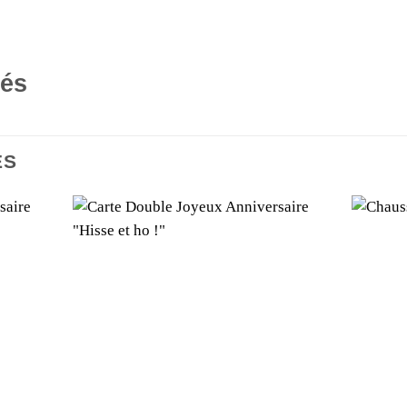
tés
ES