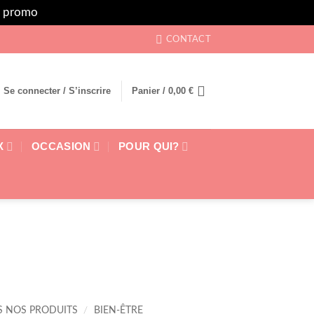
rs promo
Ignorer
CONTACT
Se connecter / S’inscrire
Panier /
0,00
€
X
OCCASION
POUR QUI?
S NOS PRODUITS
/
BIEN-ÊTRE