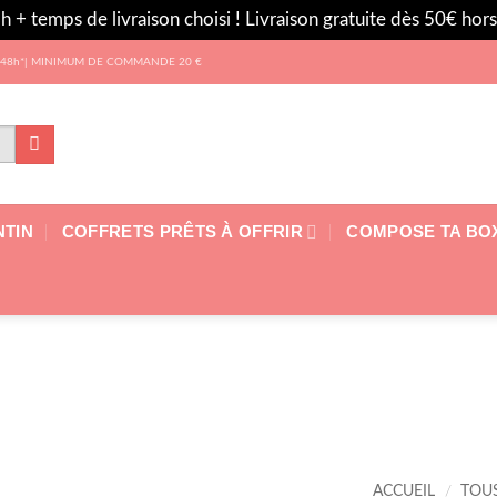
h + temps de livraison choisi ! Livraison gratuite dès 50€ ho
 les 48h*| MINIMUM DE COMMANDE 20 €
NTIN
COFFRETS PRÊTS À OFFRIR
COMPOSE TA BO
ACCUEIL
/
TOU