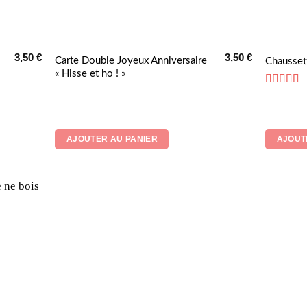
3,50
€
3,50
€
Carte Double Joyeux Anniversaire
Chaussett
« Hisse et ho ! »
Note
5
su
AJOUTER AU PANIER
AJOUT