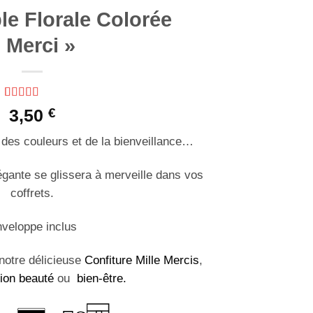
le Florale Colorée
 Merci »
Noté
1
5
sur 5
3,50
€
basé sur
notation
, des couleurs et de la bienveillance…
client
légante se glissera à merveille dans vos
coffrets.
veloppe inclus
notre délicieuse
Confiture Mille Mercis
,
tion beauté
ou
bien-être.