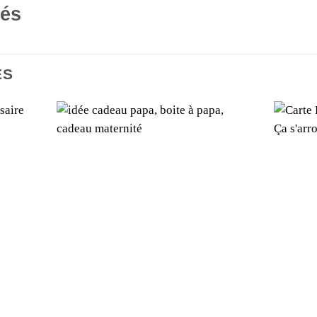
tés
ES