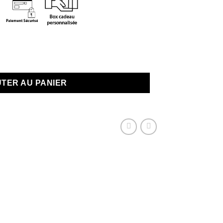
En stock
ale Colorée "Merci"
TER AU PANIER