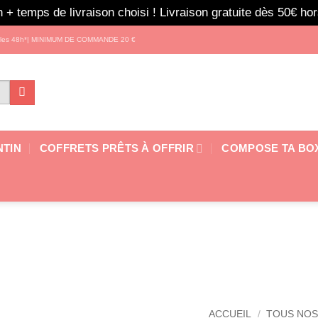
 + temps de livraison choisi ! Livraison gratuite dès 50€ h
s les 48h*| MINIMUM DE COMMANDE 20 €
NTIN
COFFRETS PRÊTS À OFFRIR
COMPOSE TA BO
ACCUEIL
/
TOUS NOS