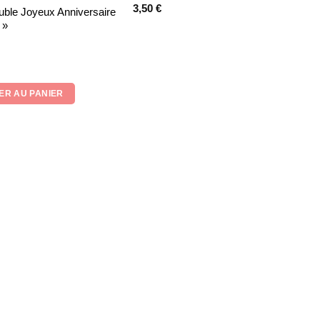
3,50
€
uble Joyeux Anniversaire
 »
ER AU PANIER