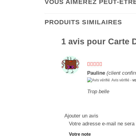
VOUS AIMEREZ PEUT-ÊTR
PRODUITS SIMILAIRES
1 avis pour
Carte 
Note
5
sur 5
Pauline
(client confi
Avis vérifié -
vo
Trop belle
Ajouter un avis
Votre adresse e-mail ne sera 
Votre note