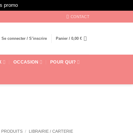
ors promo
Ignorer
CONTACT
Se connecter / S’inscrire
Panier /
0,00
€
X
OCCASION
POUR QUI?
 PRODUITS
/
LIBRAIRIE / CARTERIE