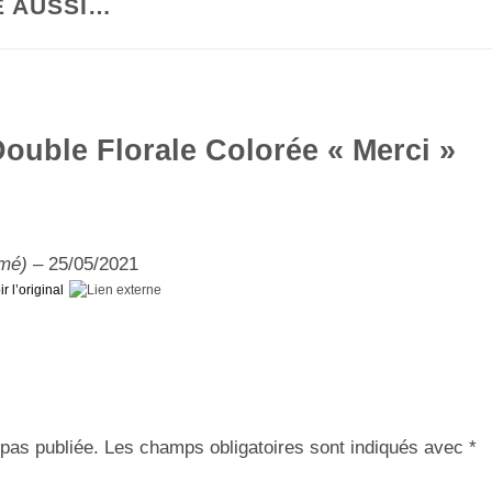
E AUSSI…
Double Florale Colorée « Merci »
rmé)
–
25/05/2021
ir l’original
pas publiée.
Les champs obligatoires sont indiqués avec
*