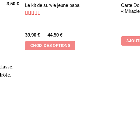
3,50
€
Ce
Carte Do
Le kit de survie jeune papa
« Miracle
produit
a
Note
4.83
sur 5
plusieurs
variations.
Plage
39,90
€
–
44,50
€
de
AJOUT
Les
prix :
CHOIX DES OPTIONS
39,90 €
options
à
peuvent
44,50 €
être
choisies
sur
la
page
du
produit