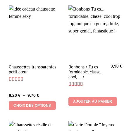
3,90
€
Ce
Chaussettes transparentes
Bonbons « Tu es
petit cœur
formidable, classe,
produit
cool, … »
a
plusieurs
Note
5
sur 5
Note
4.33
variations.
Plage
6,20
€
9,70
€
sur 5
–
Les
de
AJOUTER AU PANIER
prix :
options
CHOIX DES OPTIONS
6,20 €
peuvent
à
9,70 €
être
choisies
sur