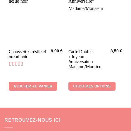
la
page
du
produit
9,90
€
3,50
€
Ce
Chaussettes résille et
Carte Double
nœud noir
« Joyeux
produit
Anniversaire »
a
Madame/Monsieur
plusieurs
Note
5
sur 5
variations.
Les
AJOUTER AU PANIER
CHOIX DES OPTIONS
options
peuvent
être
choisies
sur
la
RETROUVEZ-NOUS ICI
page