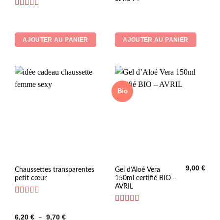
Note
5
sur 5
AJOUTER AU PANIER
AJOUTER AU PANIER
Bio
9,00
€
Ce
Chaussettes transparentes
Gel d’Aloé Vera
petit cœur
150ml certifié BIO –
produit
AVRIL
a
plusieurs
Note
5
sur 5
Note
5
sur 5
variations.
Plage
6,20
€
9,70
€
–