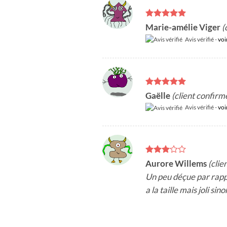
Note
5
sur
Marie-amélie Viger
(
5
Avis vérifié -
voi
Note
5
sur
Gaëlle
(client confirm
5
Avis vérifié -
voi
Note
3
Aurore Willems
(clie
sur 5
Un peu déçue par rap
a la taille mais joli sino