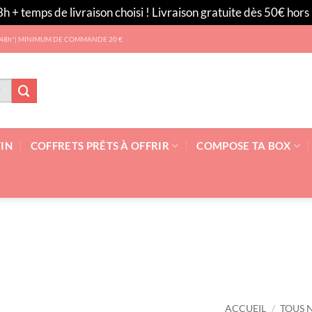
h + temps de livraison choisi ! Livraison gratuite dès 50€ hor
 les 48h*| MINIMUM DE COMMANDE 20 €
TIN
COFFRETS PRÊTS À OFFRIR
COMPOSE TA BOX
ACCUEIL
/
TOUS 