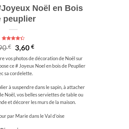
#Joyeux Noël en Bois
 peuplier
Noté
3
4.33
Le
Le
,90
€
3,60
€
sur 5
prix
prix
basé sur
tre vos photos de décoration de Noël sur
notations
initial
actuel
client
pose ce # Joyeux Noel en bois de Peuplier
était :
est :
c sa cordelette.
4,90 €.
3,60 €.
ier à suspendre dans le sapin, à attacher
 Noël, vos belles serviettes de table ou
nde et décorer les murs de la maison.
ur par Marie dans le Val d’oise