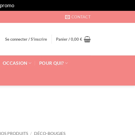
s promo
Ignorer
CONTACT
Se connecter / S’inscrire
Panier /
0,00
€
OCCASION
POUR QUI?
NOS PRODUITS
/
DÉCO-BOUGIES