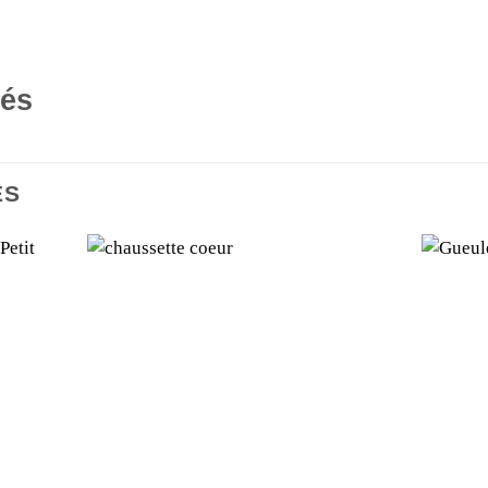
tés
ES