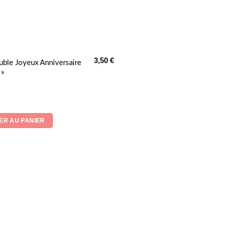
3,50
€
uble Joyeux Anniversaire
 »
ER AU PANIER