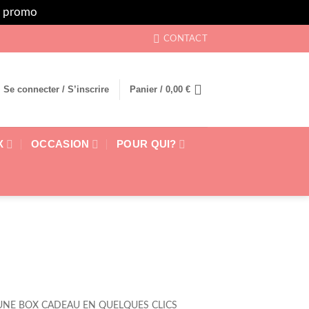
rs promo
Ignorer
CONTACT
Se connecter / S’inscrire
Panier /
0,00
€
X
OCCASION
POUR QUI?
NE BOX CADEAU EN QUELQUES CLICS