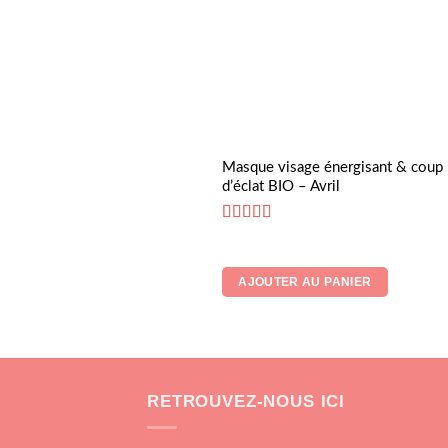
produit
Masque visage énergisant & coup
d’éclat BIO – Avril
Note
5
sur 5
AJOUTER AU PANIER
RETROUVEZ-NOUS ICI