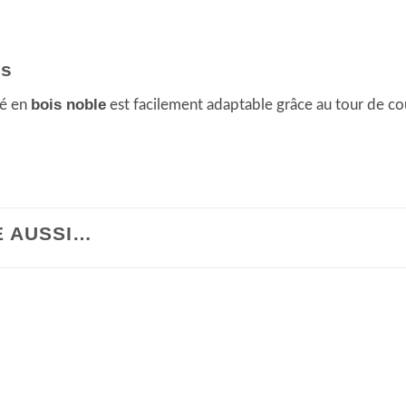
is
bois noble
té en
est facilement adaptable grâce au tour de co
E AUSSI…