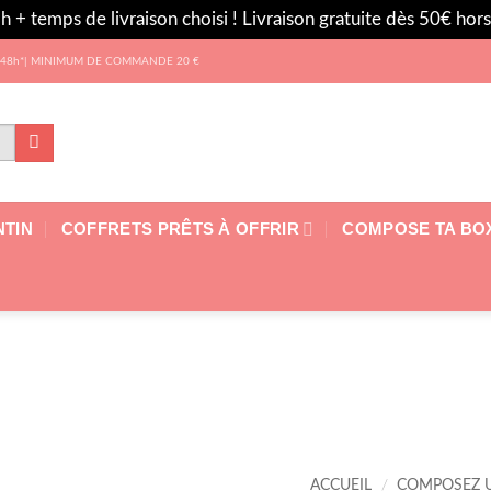
h + temps de livraison choisi ! Livraison gratuite dès 50€ ho
 les 48h*| MINIMUM DE COMMANDE 20 €
NTIN
COFFRETS PRÊTS À OFFRIR
COMPOSE TA BO
ACCUEIL
/
COMPOSEZ U