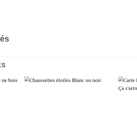
tés
ES