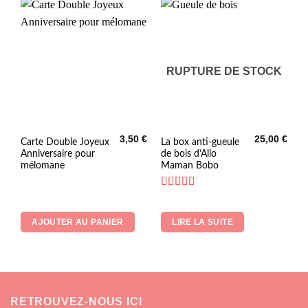
choisies
sur
la
page
du
RUPTURE DE STOCK
produit
3,50
€
25,00
€
Carte Double Joyeux
La box anti-gueule
Anniversaire pour
de bois d’Allo
mélomane
Maman Bobo
Note
5
sur 5
AJOUTER AU PANIER
LIRE LA SUITE
RETROUVEZ-NOUS ICI