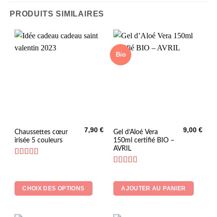
PRODUITS SIMILAIRES
Bio
7,90
€
9,00
€
Ce
Chaussettes cœur
Gel d’Aloé Vera
irisée 5 couleurs
150ml certifié BIO –
produit
AVRIL
a
plusieurs
Note
5
sur 5
Note
5
sur 5
variations.
Les
CHOIX DES OPTIONS
AJOUTER AU PANIER
options
peuvent
être