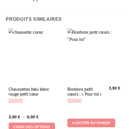
PRODUITS SIMILAIRES
3,90
€
Ce
Chaussettes bleu blanc
Bonbons petit
rouge petit cœur
cœurs : « Pour toi »
produit
a
plusieurs
Note
4.86
Note
4.73
sur 5
sur 5
variations.
Plage
3,90
€
6,90
€
–
Les
de
AJOUTER AU PANIER
prix :
options
CHOIX DES OPTIONS
3,90 €