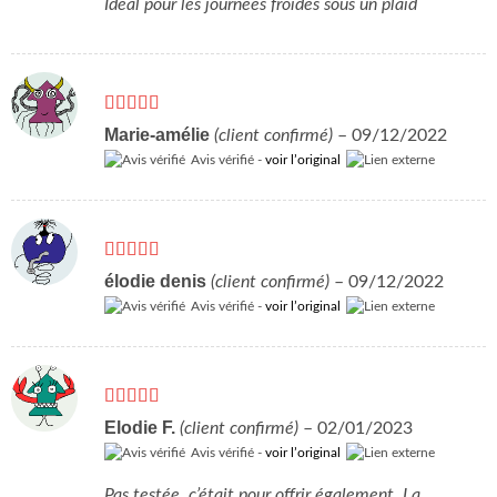
Idéal pour les journées froides sous un plaid
Note
5
sur 5
Marie-amélie
(client confirmé)
–
09/12/2022
Avis vérifié -
voir l’original
Note
5
sur 5
élodie denis
(client confirmé)
–
09/12/2022
Avis vérifié -
voir l’original
Note
5
sur 5
Elodie F.
(client confirmé)
–
02/01/2023
Avis vérifié -
voir l’original
Pas testée, c’était pour offrir également. La