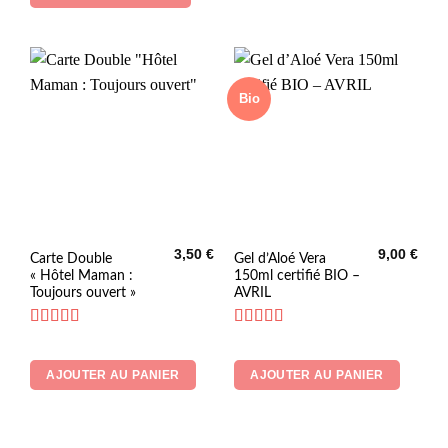
peuvent
à
6,90 €
être
choisies
sur
la
Bio
page
du
produit
3,50
€
9,00
€
Carte Double
Gel d’Aloé Vera
« Hôtel Maman :
150ml certifié BIO –
Toujours ouvert »
AVRIL
Note
5
sur 5
Note
5
sur 5
AJOUTER AU PANIER
AJOUTER AU PANIER