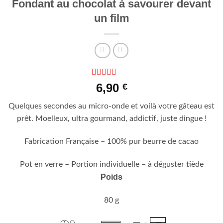
Fondant au chocolat à savourer devant
un film
Noté
5
4.8
6,90
€
sur 5 basé
sur
Quelques secondes au micro-onde et voilà votre gâteau est
notations
client
prêt. Moelleux, ultra gourmand, addictif, juste dingue !
Fabrication Française – 100% pur beurre de cacao
Pot en verre – Portion individuelle – à déguster tiède
Poids
80 g