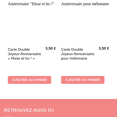
sur
la
page
du
produit
3,50
€
3,50
€
Carte Double
Carte Double
Joyeux Anniversaire
Joyeux Anniversaire
« Hisse et ho ! »
pour mélomane
AJOUTER AU PANIER
AJOUTER AU PANIER
RETROUVEZ-NOUS ICI