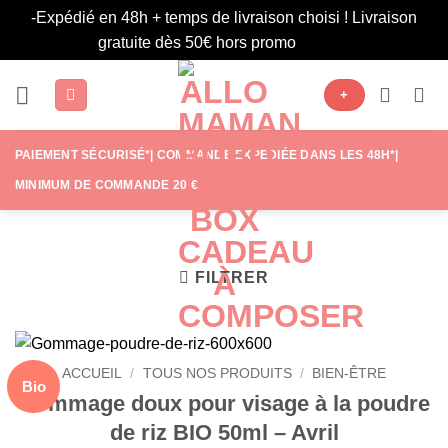
-Expédié en 48h + temps de livraison choisi ! Livraison
gratuite dès 50€ hors promo
Ignorer
Passer
+
au
contenu
PAIEMENT SÉCURISÉ*| COMMANDE EXPÉDIÉE DANS LES 48H*|
MINIMUM DE COMMANDE 20 €
FILTRER
ACCUEIL
/
TOUS NOS PRODUITS
/
BIEN-ÊTRE
Bio
Gommage doux pour visage à la poudre
de riz BIO 50ml – Avril