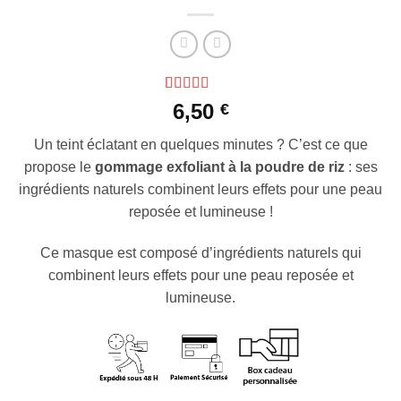
Noté
6
4.83
6,50
€
sur 5 basé
sur
Un teint éclatant en quelques minutes ? C’est ce que
notations
client
propose le
gommage exfoliant à la poudre de riz
: ses
ingrédients naturels combinent leurs effets pour une peau
reposée et lumineuse !
Ce masque est composé d’ingrédients naturels qui
combinent leurs effets pour une peau reposée et
lumineuse.