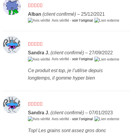
Note
4
Alban
(client confirmé)
–
25/12/2021
sur 5
Avis vérifié -
voir l’original
Note
5
sur 5
Sandra J.
(client confirmé)
–
27/09/2022
Avis vérifié -
voir l’original
Ce produit est top, je l’utilise depuis
longtemps, il gomme hyper bien
Note
5
sur 5
Sandra J.
(client confirmé)
–
07/01/2023
Avis vérifié -
voir l’original
Top! Les grains sont assez gros donc