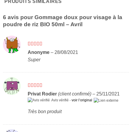
PRODUITS SIMILAIRES
6 avis pour
Gommage doux pour visage à la
poudre de riz BIO 50ml – Avril
Note
5
sur 5
Anonyme
–
28/08/2021
Super
Note
5
sur 5
Privat Rodier
(client confirmé)
–
25/11/2021
Avis vérifié -
voir l’original
Très bon produit