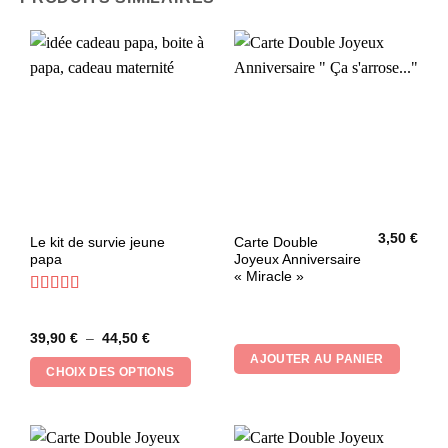
3,50
€
Ce
Le kit de survie jeune
Carte Double
papa
Joyeux Anniversaire
produit
« Miracle »
a
plusieurs
Note
4.83
sur 5
variations.
Plage
39,90
€
–
44,50
€
Les
de
AJOUTER AU PANIER
prix :
options
CHOIX DES OPTIONS
39,90 €
peuvent
à
44,50 €
être
choisies