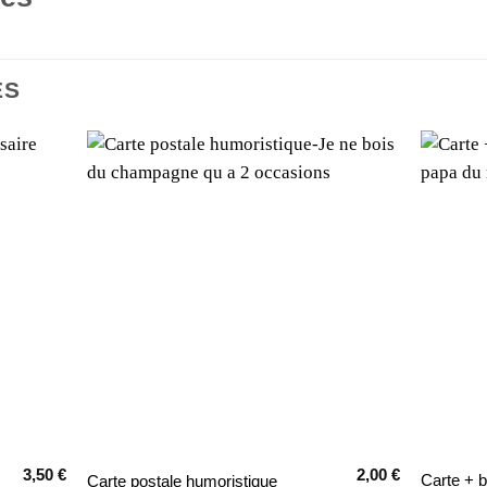
ES
3,50
€
2,00
€
Ce
Carte + 
Carte postale humoristique