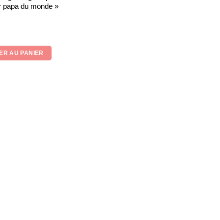
ur papa du monde »
r 5
ER AU PANIER