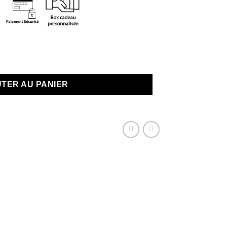
us que 2 en stock
te feuille rose
TER AU PANIER