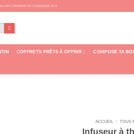
s les 48h*| MINIMUM DE COMMANDE 20 €
NTIN
COFFRETS PRÊTS À OFFRIR
COMPOSE TA BO
ACCUEIL
/
TOUS 
Infuseur à th