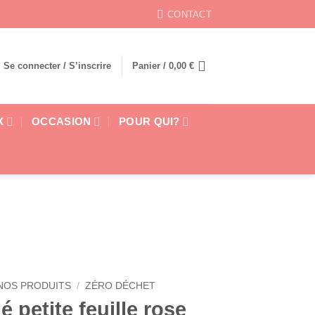
CONTACT
Se connecter / S’inscrire
Panier /
0,00
€
X
OCCASION
POUR QUI?
NOS PRODUITS
/
ZÉRO DÉCHET
é petite feuille rose