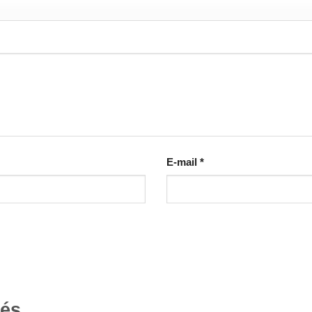
E-mail
*
tés