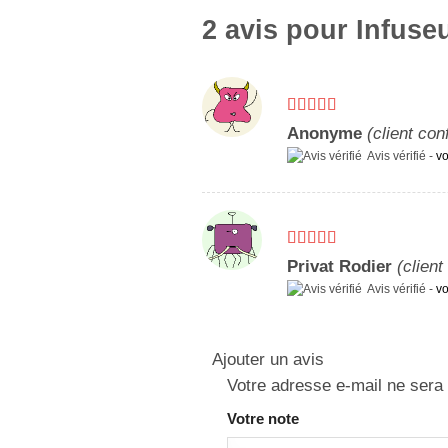
2 avis pour
Infuseu
Note
5
sur 5
Anonyme
(client con
Avis vérifié -
vo
Note
5
sur 5
Privat Rodier
(client
Avis vérifié -
vo
Ajouter un avis
Votre adresse e-mail ne sera 
Votre note