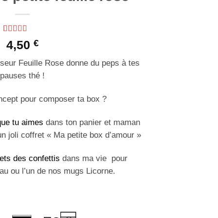
Noté
2
5
sur 5
4,50
€
basé sur
notations
fuseur Feuille Rose donne du peps à tes
client
pauses thé !
ncept pour composer ta box ?
 que tu aimes
dans ton panier et maman
un joli coffret « Ma petite box d’amour »
ets des confettis
dans ma vie pour
au ou l’un de nos mugs Licorne.