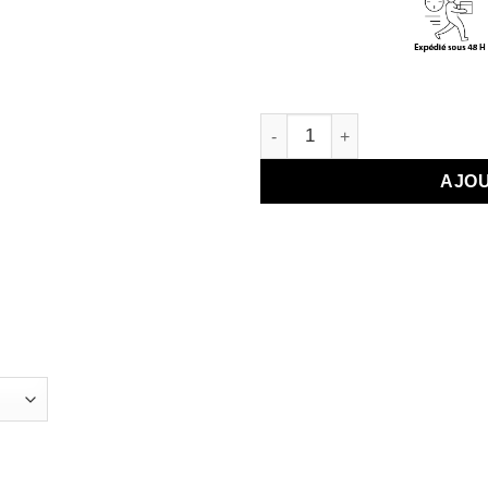
Pl
quantité de Infuseur à thé peti
AJOU