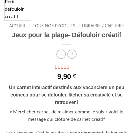
ACCUEIL
/
TOUS NOS PRODUITS
/
LIBRAIRIE / CARTERIE
Jeux pour la plage- Défouloir créatif
Noté
3
5
sur 5
9,90
€
basé sur
notations
Un carnet interactif destinés aux vacanciers un peu
client
coincés pour se défouler, lâcher sa créativité et se
retrouver !
« Merci cher carnet de m’aimer comme je suis » voici le
message qui clôture de carnet créatif