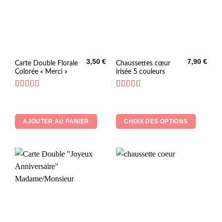
3,50
€
7,90
€
Ce
Carte Double Florale
Chaussettes cœur
Colorée « Merci »
irisée 5 couleurs
produit
a
plusieurs
Note
5
sur 5
Note
5
sur 5
variations.
Les
AJOUTER AU PANIER
CHOIX DES OPTIONS
options
peuvent
être
choisies
sur
la
page
du
produit