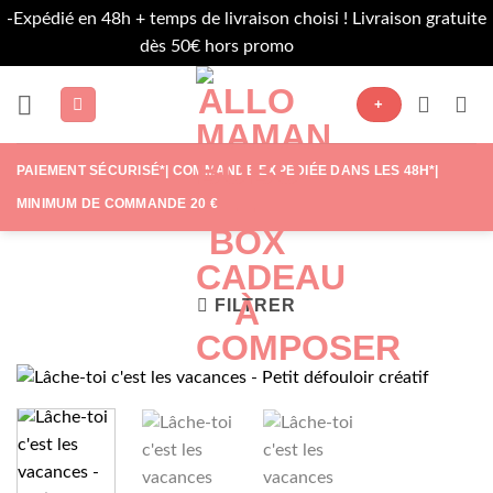
-Expédié en 48h + temps de livraison choisi ! Livraison gratuite
dès 50€ hors promo
Ignorer
Passer
+
au
contenu
PAIEMENT SÉCURISÉ*| COMMANDE EXPÉDIÉE DANS LES 48H*|
MINIMUM DE COMMANDE 20 €
FILTRER