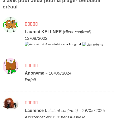
3 avis pour
Jeux pour la plage- Défouloir
créatif
Note
5
sur 5
Laurent KELLNER
(client confirmé)
–
12/08/2022
Avis vérifié -
voir l’original
Note
5
sur 5
Anonyme
–
18/06/2024
Parfait
Note
5
sur 5
Laurence L.
(client confirmé)
–
29/05/2025
A tester cet été si je tiens jusque là.