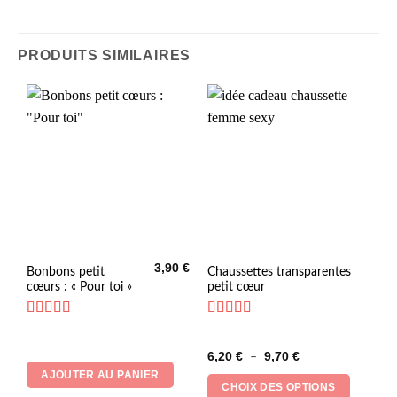
PRODUITS SIMILAIRES
3,90
€
Ce
Bonbons petit
Chaussettes transparentes
cœurs : « Pour toi »
petit cœur
produit
a
plusieurs
Note
4.73
Note
5
sur 5
sur 5
variations.
Plage
6,20
€
9,70
€
–
Les
de
AJOUTER AU PANIER
prix :
options
CHOIX DES OPTIONS
6,20 €