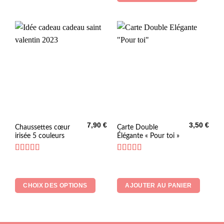
peuvent
à
9,70 €
être
choisies
sur
la
page
du
produit
7,90
€
3,50
€
Ce
Chaussettes cœur
Carte Double
irisée 5 couleurs
Élégante « Pour toi »
produit
a
plusieurs
Note
5
sur 5
Note
5
sur 5
variations.
Les
CHOIX DES OPTIONS
AJOUTER AU PANIER
options
peuvent
être
choisies