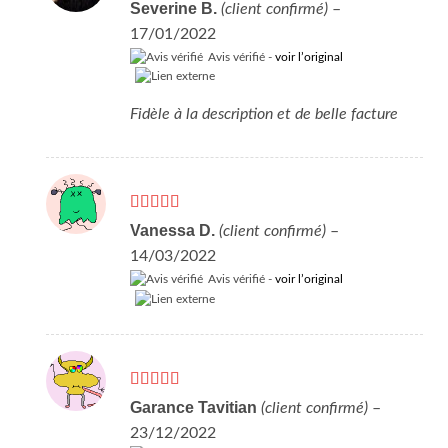
Note
5
sur 5
Severine B.
(client confirmé)
–
17/01/2022
Avis vérifié -
voir l’original
Fidèle à la description et de belle facture
Note
5
sur 5
Vanessa D.
(client confirmé)
–
14/03/2022
Avis vérifié -
voir l’original
Note
5
sur 5
Garance Tavitian
(client confirmé)
–
23/12/2022