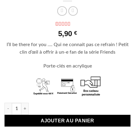
Noté
4
5
sur 5
5,90
€
basé sur
notations
I’ll be there for you …. Qui ne connait pas ce refrain ! Petit
client
clin d’œil à offrir à un-e fan de la série Friends
Porte-clés en acrylique
quantité de Porte-clés "Friends"
AJOUTER AU PANIER