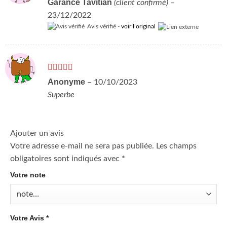
Garance Tavitian
(client confirmé)
–
23/12/2022
Avis vérifié -
voir l’original
Note
5
sur 5
Anonyme
–
10/10/2023
Superbe
Ajouter un avis
Votre adresse e-mail ne sera pas publiée.
Les champs
obligatoires sont indiqués avec
*
Votre note
Votre Avis
*