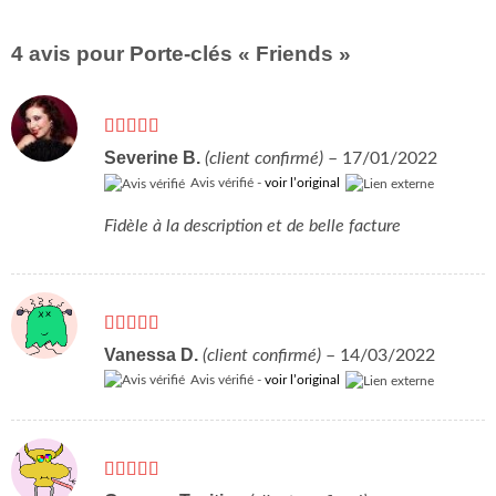
4 avis pour
Porte-clés « Friends »
Note
5
sur 5
Severine B.
(client confirmé)
–
17/01/2022
Avis vérifié -
voir l’original
Fidèle à la description et de belle facture
Note
5
sur 5
Vanessa D.
(client confirmé)
–
14/03/2022
Avis vérifié -
voir l’original
Note
5
sur 5