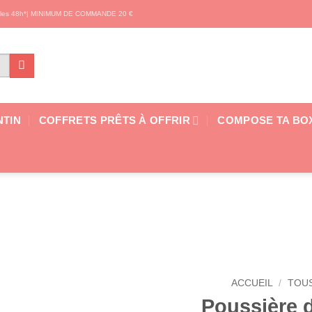
s les 48h*| MINIMUM DE COMMANDE 20 €
NTIN
COFFRETS PRÊTS À OFFRIR
COMPOSE TA BO
ACCUEIL
/
TOUS
Poussière d