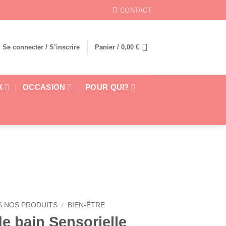
CONTACT
Se connecter / S’inscrire
Panier /
0,00
€
X
OCCASION
POUR QUI?
 NOS PRODUITS
/
BIEN-ÊTRE
e bain Sensorielle