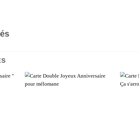
tés
ES