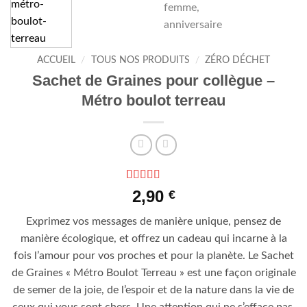
ACCUEIL
/
TOUS NOS PRODUITS
/
ZÉRO DÉCHET
Sachet de Graines pour collègue –
Métro boulot terreau
Noté
1
5
sur 5
2,90
€
basé sur
notation
Exprimez vos messages de manière unique, pensez de
client
manière écologique, et offrez un cadeau qui incarne à la
fois l’amour pour vos proches et pour la planète. Le Sachet
de Graines « Métro Boulot Terreau » est une façon originale
de semer de la joie, de l’espoir et de la nature dans la vie de