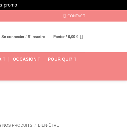
ors promo
Ignorer
CONTACT
Se connecter / S’inscrire
Panier /
0,00
€
X
OCCASION
POUR QUI?
 NOS PRODUITS
/
BIEN-ÊTRE