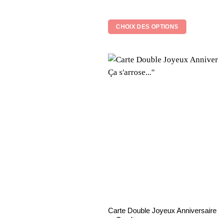
Note
5
sur 5
plusieurs
variations.
CHOIX DES OPTIONS
Les
options
peuvent
être
choisies
sur
la
page
du
produit
Carte Double Joyeux Anniversaire