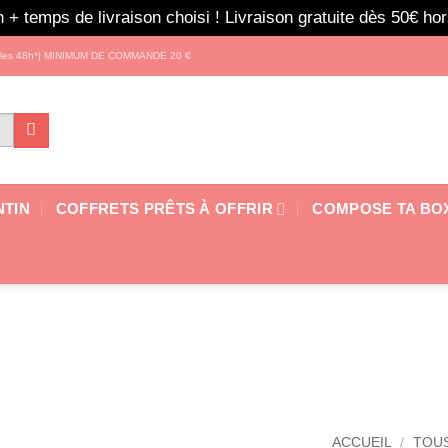
 + temps de livraison choisi ! Livraison gratuite dès 50€ h
s les 48h*| MINIMUM DE COMMANDE 20 €
NTIN
COFFRETS PRÊTS À OFFRIR
COMPOSE TA BO
ACCUEIL
/
TOUS