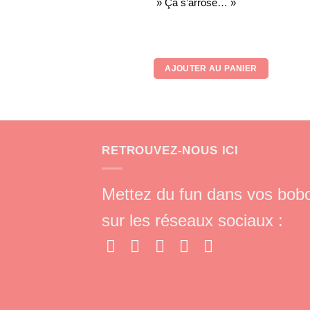
» Ça s’arrose… »
AJOUTER AU PANIER
RETROUVEZ-NOUS ICI
Mettez du fun dans vos bob
sur les réseaux sociaux :