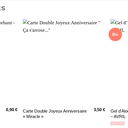
ES
Bio
6,90
€
3,50
€
Carte Double Joyeux Anniversaire
Gel d’Alo
« Miracle »
– AVRIL