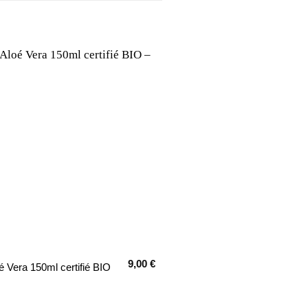
9,00
€
é Vera 150ml certifié BIO