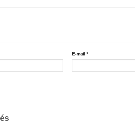
E-mail
*
tés