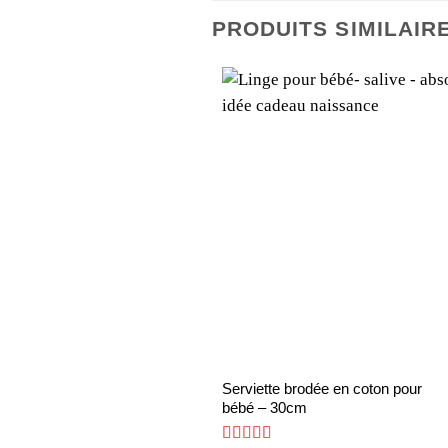
PRODUITS SIMILAIR
Ce
Serviette brodée en coton pour
bébé – 30cm
produit
a