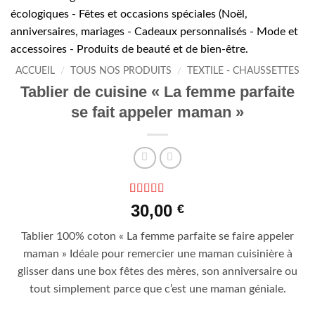
ACCUEIL
/
TOUS NOS PRODUITS
/
TEXTILE - CHAUSSETTES
Tablier de cuisine « La femme parfaite
se fait appeler maman »
Noté
2
5
sur 5
30,00
€
basé sur
notations
Tablier 100% coton « La femme parfaite se faire appeler
client
maman » Idéale pour remercier une maman cuisinière à
glisser dans une box fêtes des mères, son anniversaire ou
tout simplement parce que c’est une maman géniale.