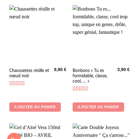
9,90
€
3,90
€
Chaussettes résille et
Bonbons « Tu es
nœud noir
formidable, classe,
cool, … »
Note
5
sur 5
Note
4.33
sur 5
AJOUTER AU PANIER
AJOUTER AU PANIER