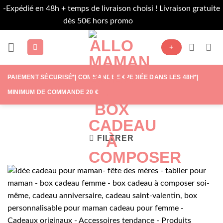
-Expédié en 48h + temps de livraison choisi ! Livraison gratuite
dès 50€ hors promo
Ignorer
Passer
+
au
contenu
PAIEMENT SÉCURISÉ*| COMMANDE EXPÉDIÉE DANS LES 48H*|
MINIMUM DE COMMANDE 20 €
FILTRER