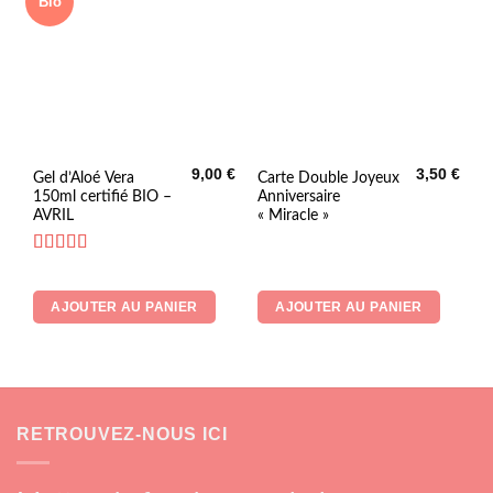
Bio
9,00
€
3,50
€
Gel d’Aloé Vera
Carte Double Joyeux
150ml certifié BIO –
Anniversaire
AVRIL
« Miracle »
Note
5
sur 5
AJOUTER AU PANIER
AJOUTER AU PANIER
RETROUVEZ-NOUS ICI