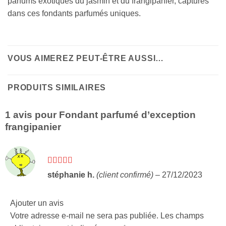
parfums exotiques du jasmin et du frangipanier, capturés
dans ces fondants parfumés uniques.
VOUS AIMEREZ PEUT-ÊTRE AUSSI…
PRODUITS SIMILAIRES
1 avis pour
Fondant parfumé d’exception
frangipanier
Note
5
sur 5
stéphanie h.
(client confirmé)
–
27/12/2023
Ajouter un avis
Votre adresse e-mail ne sera pas publiée.
Les champs