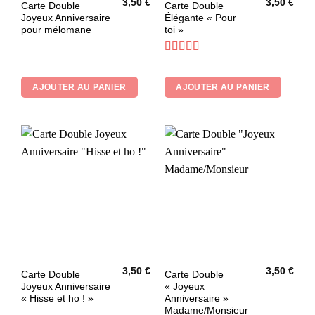
3,50
€
3,50
€
Carte Double
Carte Double
Joyeux Anniversaire
Élégante « Pour
pour mélomane
toi »
Note
5
sur 5
AJOUTER AU PANIER
AJOUTER AU PANIER
3,50
€
3,50
€
Ce
Carte Double
Carte Double
Joyeux Anniversaire
« Joyeux
produit
« Hisse et ho ! »
Anniversaire »
a
Madame/Monsieur