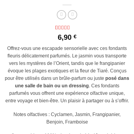
Noté
1
5
sur 5
6,90
€
basé sur
notation
Offrez-vous une escapade sensorielle avec ces fondants
client
fleuris délicatement parfumés. Le jasmin vous transporte
vers les mystères de l’Orient, tandis que le frangipanier
évoque les plages exotiques et la fleur de Tiaré. Conçus
pour être utilisés dans un brûle-parfum ou juste
posé dans
une salle de bain ou un dressing
. Ces fondants
parfumés vous offrent une expérience olfactive unique,
entre voyage et bien-être. Un plaisir à partager ou à s’offrir.
Notes olfactives : Cyclamen, Jasmin, Frangipanier,
Benjoin, Framboise