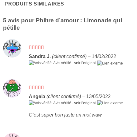
PRODUITS SIMILAIRES
5 avis pour
Philtre d’amour : Limonade qui
pétille
Note
5
sur 5
Sandra J.
(client confirmé)
–
14/02/2022
Avis vérifié -
voir l’original
Note
5
sur 5
Angela
(client confirmé)
–
13/05/2022
Avis vérifié -
voir l’original
C’est super bon juste un mot waw