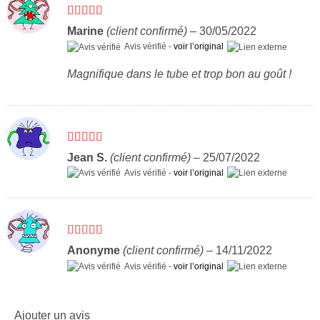
Note
5
sur 5
Marine
(client confirmé)
–
30/05/2022
Avis vérifié -
voir l’original
Magnifique dans le tube et trop bon au goût !
Note
5
sur 5
Jean S.
(client confirmé)
–
25/07/2022
Avis vérifié -
voir l’original
Note
5
sur 5
Anonyme
(client confirmé)
–
14/11/2022
Avis vérifié -
voir l’original
Ajouter un avis