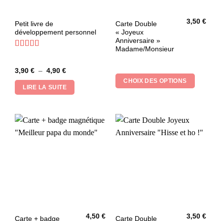
3,50
€
Ce
Petit livre de
Carte Double
développement personnel
« Joyeux
produit
Anniversaire »
a
Madame/Monsieur
plusieurs
Note
5
sur 5
variations.
Plage
3,90
€
–
4,90
€
Les
de
CHOIX DES OPTIONS
prix :
options
LIRE LA SUITE
3,90 €
peuvent
à
4,90 €
être
choisies
sur
la
page
du
produit
4,50
€
3,50
€
Carte + badge
Carte Double