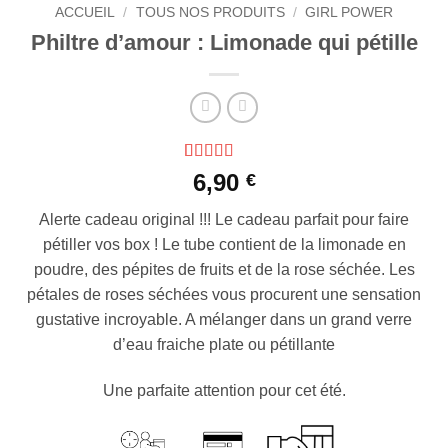
ACCUEIL
/
TOUS NOS PRODUITS
/
GIRL POWER
Philtre d’amour : Limonade qui pétille
Noté
5
5
sur 5
6,90
€
basé sur
notations
Alerte cadeau original !!! Le cadeau parfait pour faire
client
pétiller vos box ! Le tube contient de la limonade en
poudre, des pépites de fruits et de la rose séchée. Les
pétales de roses séchées vous procurent une sensation
gustative incroyable. A mélanger dans un grand verre
d’eau fraiche plate ou pétillante
Une parfaite attention pour cet été.