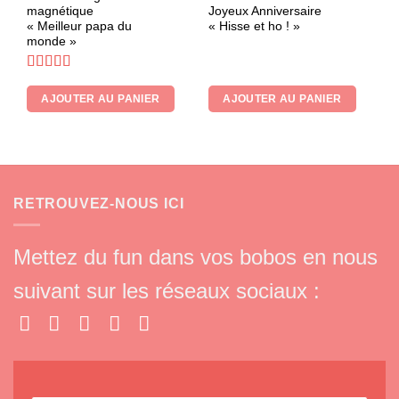
magnétique
Joyeux Anniversaire
« Meilleur papa du
« Hisse et ho ! »
monde »
Note
5
sur 5
AJOUTER AU PANIER
AJOUTER AU PANIER
RETROUVEZ-NOUS ICI
Mettez du fun dans vos bobos en nous
suivant sur les réseaux sociaux :