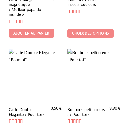
magnétique
irisée 5 couleurs
produit
« Meilleur papa du
a
monde »
plusieurs
Note
5
sur 5
variations.
Note
5
sur 5
Les
AJOUTER AU PANIER
CHOIX DES OPTIONS
options
peuvent
être
choisies
sur
la
page
du
produit
3,50
€
3,90
€
Carte Double
Bonbons petit cœurs
Élégante « Pour toi »
: « Pour toi »
Note
5
sur 5
Note
4.73