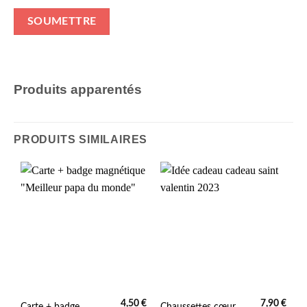
Produits apparentés
PRODUITS SIMILAIRES
4,50
€
7,90
€
Ce
Carte + badge
Chaussettes cœur