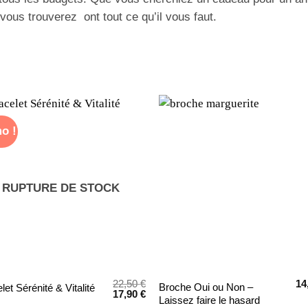
ous trouverez ont tout ce qu’il vous faut.
o !
RUPTURE DE STOCK
22,50
€
14
Broche Oui ou Non –
let Sérénité & Vitalité
Le
Le
17,90
€
Laissez faire le hasard
prix
prix