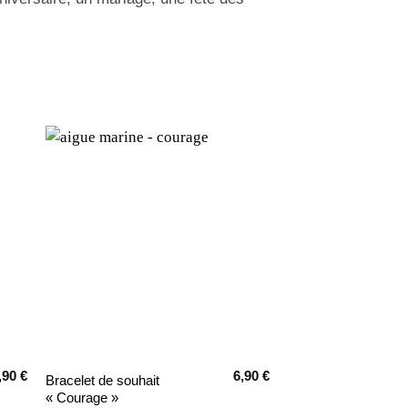
,90
€
6,90
€
Bracelet de souhait
« Courage »