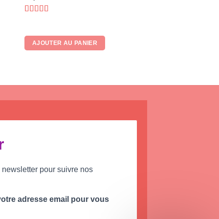
Note
5
sur 5
AJOUTER AU PANIER