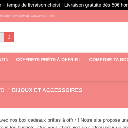
 + temps de livraison choisi ! Livraison gratuite dès 50€ h
s les 48h*| MINIMUM DE COMMANDE 20 €
NTIN
COFFRETS PRÊTS À OFFRIR
COMPOSE TA BO
TS
/
BIJOUX ET ACCESSOIRES
 avec nos box cadeaux prêtes à offrir ! Notre site propose u
 à tous les budgets. Que vous cherchiez un cadeau pour un an