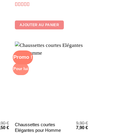
Note
4.86
sur 5
AJOUTER AU PANIER
Promo !
Pour lui
,90
€
9,90
€
Ce
Chaussettes courtes
e
Le
Le
Le
,50
€
7,90
€
Elégantes pour Homme
produit
rix
prix
prix
prix