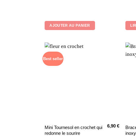
AJOUTER AU PANIER
LI
Best seller
6,90
€
Ce
Mini Tournesol en crochet qui
Brace
redonne le sourire
inoxy
produit