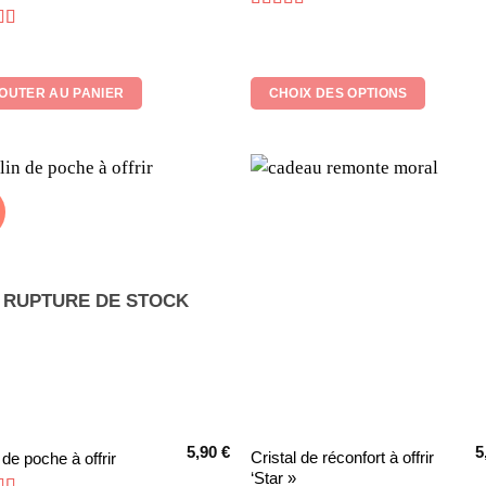
in
a
Note
5
sur 5
ét
e
5
sur 5
2
plusieurs
variations.
OUTER AU PANIER
CHOIX DES OPTIONS
Les
options
peuvent
être
choisies
sur
la
page
RUPTURE DE STOCK
du
produit
5,90
€
5
Ce
Cristal de réconfort à offrir
 de poche à offrir
‘Star »
it
produit