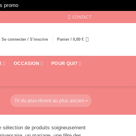
ors promo
Ignorer
CONTACT
Se connecter / S’inscrire
Panier /
0,00
€
X
OCCASION
POUR QUI?
ne sélection de produits soigneusement
niversaire, un mariage, une fête des