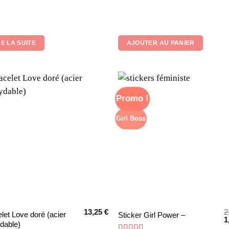
initial
actuel
était :
est :
22,50 €.
17,90 €.
RE LA SUITE
AJOUTER AU PANIER
Promo !
Girl Boss
13,25
€
2
Ce
let Love doré (acier
Sticker Girl Power –
L
1
dable)
produit
p