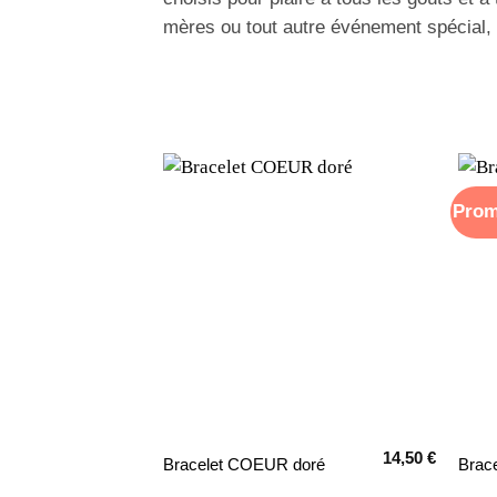
mères ou tout autre événement spécial, v
Prom
14,50
€
Bracelet COEUR doré
Brace