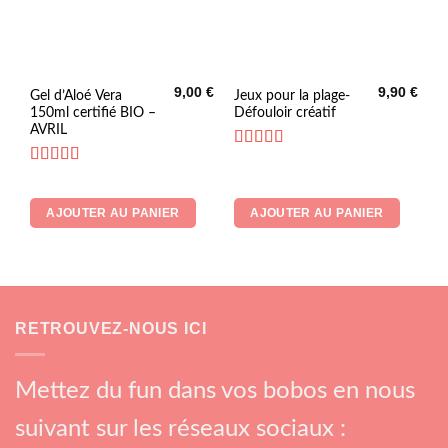
9,00
€
9,90
€
Gel d’Aloé Vera
Jeux pour la plage-
150ml certifié BIO –
Défouloir créatif
AVRIL
Note
5
sur 5
Note
5
sur 5
AJOUTER AU PANIER
AJOUTER AU PANIER
RETROUVEZ-NOUS ICI
Mettez du fun dans vos bobos en nous
suivant sur les réseaux sociaux :