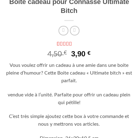
Boite cadeau pour Connasse Ultimate
Bitch
Noté
1
4
Le
Le
3,90
€
€
4,50
sur 5 basé
prix
prix
sur
Vous voulez offrir un cadeau à une amie dans une boite
notation
initial
actuel
client
pleine d’humour? Cette Boite cadeau « Ultimate bitch » est
était :
est :
parfait.
4,50 €.
3,90 €.
vendue vide à l’unité. Parfaite pour offrir un cadeau plein
qui pétille!
C’est très simple ajoutez cette box à votre commande et
nous y mettrons vos articles.