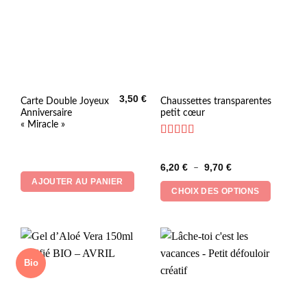
3,50
€
Ce
Carte Double Joyeux
Chaussettes transparentes
Anniversaire
petit cœur
produit
« Miracle »
a
plusieurs
Note
5
sur 5
variations.
Plage
6,20
€
9,70
€
–
Les
de
AJOUTER AU PANIER
prix :
options
CHOIX DES OPTIONS
6,20 €
peuvent
à
9,70 €
être
choisies
sur
la
Bio
page
du
produit