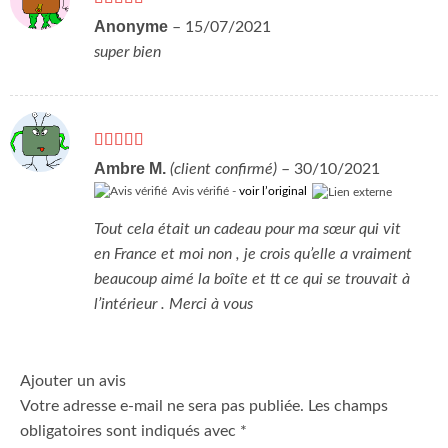
Note
5
sur 5
Anonyme
–
15/07/2021
super bien
Note
5
sur 5
Ambre M.
(client confirmé)
–
30/10/2021
Avis vérifié -
voir l’original
Tout cela était un cadeau pour ma sœur qui vit
en France et moi non , je crois qu’elle a vraiment
beaucoup aimé la boîte et tt ce qui se trouvait à
l’intérieur . Merci à vous
Ajouter un avis
Votre adresse e-mail ne sera pas publiée.
Les champs
obligatoires sont indiqués avec
*