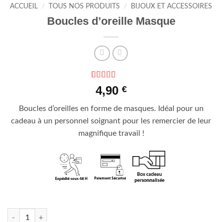
ACCUEIL
/
TOUS NOS PRODUITS
/
BIJOUX ET ACCESSOIRES
Boucles d’oreille Masque
Noté
2
5
sur 5
4,90
€
basé sur
notations
Boucles d’oreilles en forme de masques. Idéal pour un
client
cadeau à un personnel soignant pour les remercier de leur
magnifique travail !
En stock
quantité de Boucles d'oreille Masque