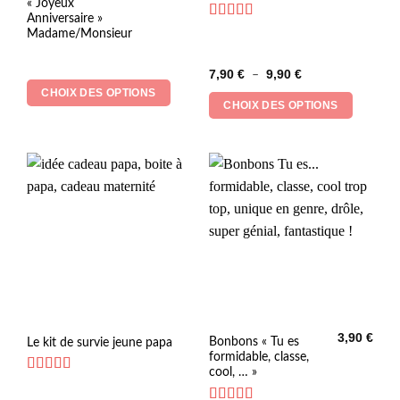
« Joyeux
produit
produit
Anniversaire »
a
a
Note
5
sur 5
Madame/Monsieur
plusieurs
plusieurs
variations.
variations.
Plage
7,90
€
9,90
€
–
Les
Les
de
CHOIX DES OPTIONS
prix :
options
options
CHOIX DES OPTIONS
7,90 €
peuvent
peuvent
à
9,90 €
être
être
choisies
choisies
sur
sur
la
la
page
page
du
du
produit
produit
3,90
€
Ce
Bonbons « Tu es
Le kit de survie jeune papa
formidable, classe,
produit
cool, … »
a
Note
4.83
plusieurs
sur 5