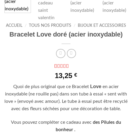
ACCUEIL
/
TOUS NOS PRODUITS
/
BIJOUX ET ACCESSOIRES
Bracelet Love doré (acier inoxydable)
Noté
1
5
sur 5
13,25
€
basé sur
notation
Love
Quoi de plus original que ce Bracelet
en acier
client
inoxydable (ne rouille pas) dans son tube à essai « sent with
love » (envoyé avec amour). Le tube à essai peut être recyclé
avec des fleurs séchées pour une décoration de table.
Vous pouvez compléter ce cadeau avec
des Pilules du
bonheur .