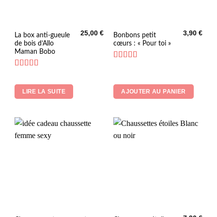
25,00
€
3,90
€
La box anti-gueule
Bonbons petit
de bois d’Allo
cœurs : « Pour toi »
Maman Bobo
Note
4.73
sur 5
Note
5
sur 5
LIRE LA SUITE
AJOUTER AU PANIER