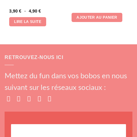
Note
5
sur 5
Note
5
sur 5
Plage
3,90
€
4,90
€
–
de
AJOUTER AU PANIER
prix :
LIRE LA SUITE
3,90 €
à
4,90 €
RETROUVEZ-NOUS ICI
Mettez du fun dans vos bobos en nous
suivant sur les réseaux sociaux :