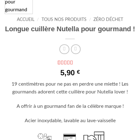
ACCUEIL
/
TOUS NOS PRODUITS
/
ZÉRO DÉCHET
Longue cuillère Nutella pour gourmand !
Noté
2
4.5
5,90
€
sur 5 basé
sur
19 centimètres pour ne pas en perdre une miette ! Les
notations
client
gourmands adorent cette cuillère pour Nutella lover !
A offrir à un gourmand fan de la célèbre marque !
Acier inoxydable, lavable au lave-vaisselle