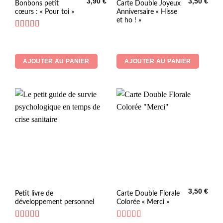
3,90
€
3,50
€
Bonbons petit
Carte Double Joyeux
cœurs : « Pour toi »
Anniversaire « Hisse
et ho ! »
Note
4.73
sur 5
AJOUTER AU PANIER
AJOUTER AU PANIER
3,50
€
Petit livre de
Carte Double Florale
développement personnel
Colorée « Merci »