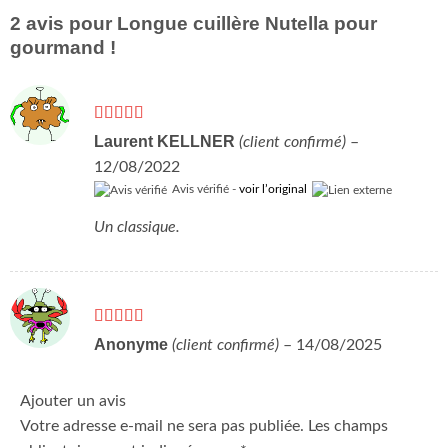
2 avis pour
Longue cuillère Nutella pour
gourmand !
Note
5
sur 5
Laurent KELLNER
(client confirmé)
–
12/08/2022
Avis vérifié -
voir l’original
Un classique.
Note
4
Anonyme
(client confirmé)
–
14/08/2025
sur 5
Ajouter un avis
Votre adresse e-mail ne sera pas publiée.
Les champs