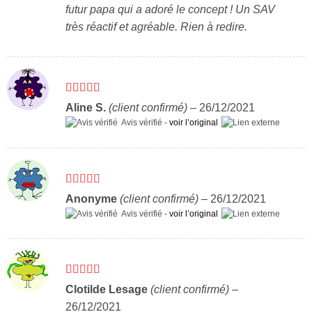
futur papa qui a adoré le concept ! Un SAV
très réactif et agréable. Rien à redire.
Note
5
sur 5
Aline S.
(client confirmé)
–
26/12/2021
Avis vérifié -
voir l’original
Note
5
sur 5
Anonyme
(client confirmé)
–
26/12/2021
Avis vérifié -
voir l’original
Note
5
sur 5
Clotilde Lesage
(client confirmé)
–
26/12/2021