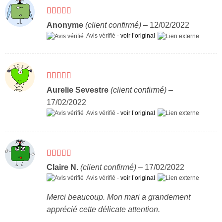
Note
5
sur 5
Anonyme
(client confirmé)
–
12/02/2022
Avis vérifié -
voir l’original
Note
5
sur 5
Aurelie Sevestre
(client confirmé)
–
17/02/2022
Avis vérifié -
voir l’original
Note
5
sur 5
Claire N.
(client confirmé)
–
17/02/2022
Avis vérifié -
voir l’original
Merci beaucoup. Mon mari a grandement
apprécié cette délicate attention.