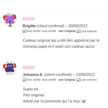
Note
5
sur 5
Brigitte
(client confirmé)
–
30/08/2022
Avis vérifié -
voir l’original
Cadeau original qui a été très apprécié par le
nouveau papa et il avait son cadeau aussi
Note
5
sur 5
Johanna A.
(client confirmé)
–
15/09/2022
Avis vérifié -
voir l’original
Super kit.
Très original.
Adoré par la personne qui l’a reçu 😀