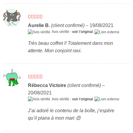
Note
5
sur 5
Aurelie B.
(client confirmé)
–
19/08/2021
Avis vérifié -
voir l’original
Très beau coffret !! Totalement dans mon
attente. Mon conjoint ravi.
Note
5
sur 5
Rébecca Victoire
(client confirmé)
–
20/08/2021
Avis vérifié -
voir l’original
J’ai adoré le contenu de la boîte, j’espère
qu’il plaira à mon mari 😍