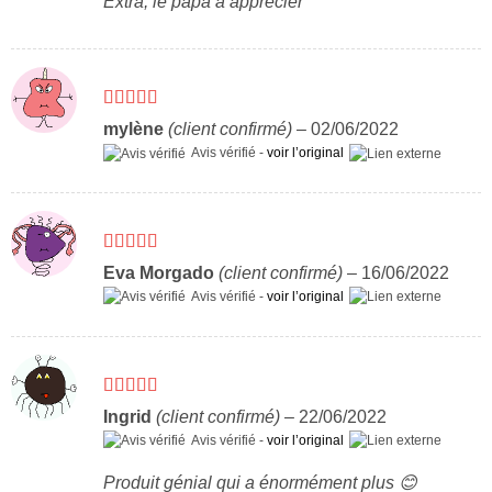
Extra, le papa a apprécier
Note
5
sur 5
mylène
(client confirmé)
–
02/06/2022
Avis vérifié -
voir l’original
Note
5
sur 5
Eva Morgado
(client confirmé)
–
16/06/2022
Avis vérifié -
voir l’original
Note
5
sur 5
Ingrid
(client confirmé)
–
22/06/2022
Avis vérifié -
voir l’original
Produit génial qui a énormément plus 😊