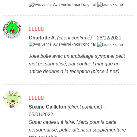
Avis vérifié -
voir l’original
Note
4
Charlotte A.
(client confirmé)
–
28/12/2021
sur 5
Avis vérifié -
voir l’original
Jolie boîte avec un emballage sympa et petit
mot personnalisé, par contre il manque un
article dedans à la réception (pince à nez)
Note
5
sur 5
Sixtine Cailleton
(client confirmé)
–
05/01/2022
Super cadeau à faire. Merci pour la carte
personnalisé, petite attention supplémentaire