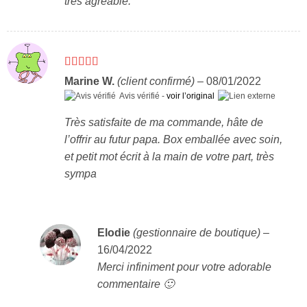
très agréable.
Note
5
sur 5
Marine W.
(client confirmé)
–
08/01/2022
Avis vérifié -
voir l’original
Très satisfaite de ma commande, hâte de
l’offrir au futur papa. Box emballée avec soin,
et petit mot écrit à la main de votre part, très
sympa
Elodie
(gestionnaire de boutique)
–
16/04/2022
Merci infiniment pour votre adorable
commentaire 🙂