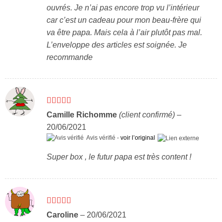
ouvrés. Je n’ai pas encore trop vu l’intérieur
car c’est un cadeau pour mon beau-frère qui
va être papa. Mais cela à l’air plutôt pas mal.
L’enveloppe des articles est soignée. Je
recommande
Note
4
Camille Richomme
(client confirmé)
–
sur 5
20/06/2021
Avis vérifié -
voir l’original
Super box , le futur papa est très content !
Note
5
sur 5
Caroline
–
20/06/2021