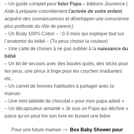
44,50 €
– Un guide complet pour
futur Papa –
éditions Jouvence
(
Aide à préparer concrètement
l’arrivée de votre enfant
,
acquérir des connaissances et développer une conscience
plus profonde du rôle de parent.)
– Un Body 100% Coton – : 0-3 mois qui explique tout sur
l’anatomie du bébé – (Tu peux choisir la couleur)
– Une carte de choses à ne pas oublier à la
naissance du
bébé
– Un kit de secours avec des boules quiès, des sticks pour
les yeux, une pince à linge pour les couches irradiantes
etc..
– Un carnet de bonnes habitudes à partager avec la
maman
– Une mini tablette de chocolat « pour mon papa adoré »
– Un décapsuleur aimanté « Je suis un Papa qui déchire »
parce qu’on peut lire son livre en buvant une bière
Pour une future maman –>
Box Baby Shower pour