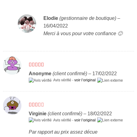
Elodie
(gestionnaire de boutique)
–
16/04/2022
Merci à vous pour votre confiance 🙂
Note
5
sur 5
Anonyme
(client confirmé)
–
17/02/2022
Avis vérifié -
voir l’original
Note
Virginie
(client confirmé)
–
18/02/2022
2
sur
Avis vérifié -
voir l’original
5
Par rapport au prix assez décue