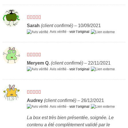
Note
5
sur 5
Sarah
(client confirmé)
–
10/09/2021
Avis vérifié -
voir l’original
Note
5
sur 5
Meryem Q.
(client confirmé)
–
22/11/2021
Avis vérifié -
voir l’original
Note
5
sur 5
Audrey
(client confirmé)
–
26/12/2021
Avis vérifié -
voir l’original
La box est très bien présentée, soignée. Le
contenu a été complètement validé par le