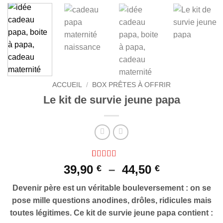
ACCUEIL
/
BOX PRÊTES À OFFRIR
Le kit de survie jeune papa
Noté
54
4.83
Plage
39,90
–
44,50
€
€
sur 5 basé
de
sur
Devenir père est un véritable bouleversement : on se
notations
prix :
client
pose mille questions anodines, drôles, ridicules mais
39,90 €
toutes légitimes.
Ce kit de survie jeune papa contient :
à