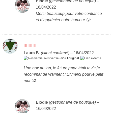
Elodie
(gestionnaire de boutique)
–
16/04/2022
Merci beaucoup pour votre confiance
et d’apprécier notre humour 🙂
Note
5
sur 5
Laura B.
(client confirmé)
–
16/04/2022
Avis vérifié -
voir l’original
Une box au top, le future papa était ravis je
recommande vraiment ! Et merci pour le petit
mot 🥰
Elodie
(gestionnaire de boutique)
–
16/04/2022