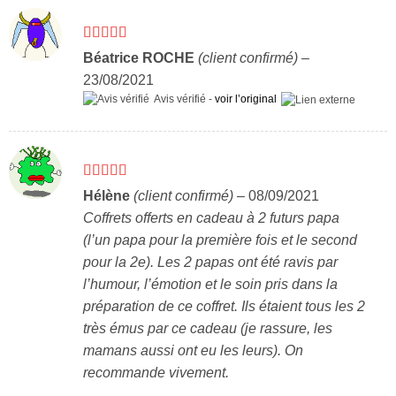
Note
5
sur 5
Béatrice ROCHE
(client confirmé)
–
23/08/2021
Avis vérifié -
voir l’original
Note
5
sur 5
Hélène
(client confirmé)
–
08/09/2021
Coffrets offerts en cadeau à 2 futurs papa
(l’un papa pour la première fois et le second
pour la 2e). Les 2 papas ont été ravis par
l’humour, l’émotion et le soin pris dans la
préparation de ce coffret. Ils étaient tous les 2
très émus par ce cadeau (je rassure, les
mamans aussi ont eu les leurs). On
recommande vivement.