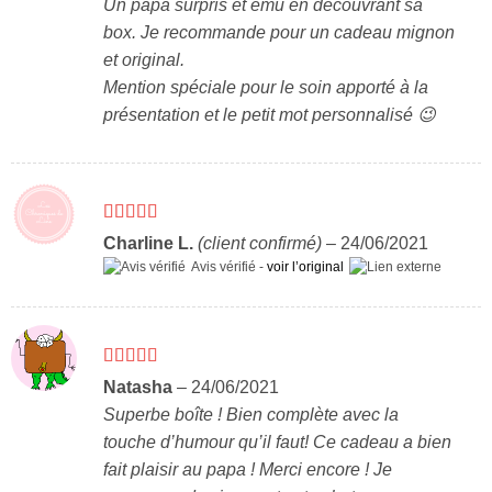
Un papa surpris et ému en découvrant sa
box. Je recommande pour un cadeau mignon
et original.
Mention spéciale pour le soin apporté à la
présentation et le petit mot personnalisé 😉
Note
5
sur 5
Charline L.
(client confirmé)
–
24/06/2021
Avis vérifié -
voir l’original
Note
5
sur 5
Natasha
–
24/06/2021
Superbe boîte ! Bien complète avec la
touche d’humour qu’il faut! Ce cadeau a bien
fait plaisir au papa ! Merci encore ! Je