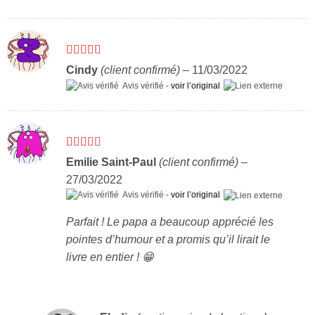
Note
5
sur 5
Cindy
(client confirmé)
–
11/03/2022
Avis vérifié -
voir l’original
Note
5
sur 5
Emilie Saint-Paul
(client confirmé)
–
27/03/2022
Avis vérifié -
voir l’original
Parfait ! Le papa a beaucoup apprécié les
pointes d’humour et a promis qu’il lirait le
livre en entier ! 😁