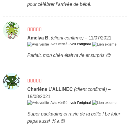
pour célébrer l’arrivée de bébé.
Note
5
sur 5
Amelya B.
(client confirmé)
–
11/07/2021
Avis vérifié -
voir l’original
Parfait, mon chéri était ravie et surpris 😊
Note
5
sur 5
Charlène L’ALLINEC
(client confirmé)
–
19/08/2021
Avis vérifié -
voir l’original
Super packaging et ravie de la boîte ! Le futur
papa aussi 🙂👍🏻