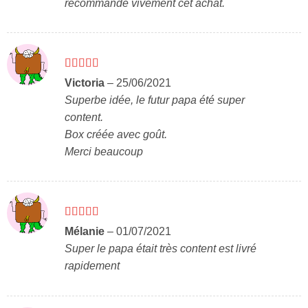
recommande vivement cet achat.
Note
5
sur 5
Victoria
–
25/06/2021
Superbe idée, le futur papa été super
content.
Box créée avec goût.
Merci beaucoup
Note
5
sur 5
Mélanie
–
01/07/2021
Super le papa était très content est livré
rapidement