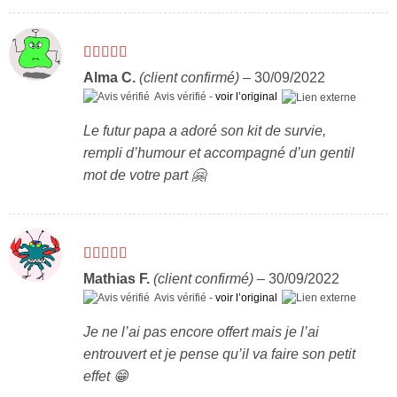
Note
5
sur 5
Alma C.
(client confirmé)
–
30/09/2022
Avis vérifié -
voir l’original
Le futur papa a adoré son kit de survie,
rempli d’humour et accompagné d’un gentil
mot de votre part 🤗
Note
5
sur 5
Mathias F.
(client confirmé)
–
30/09/2022
Avis vérifié -
voir l’original
Je ne l’ai pas encore offert mais je l’ai
entrouvert et je pense qu’il va faire son petit
effet 😁