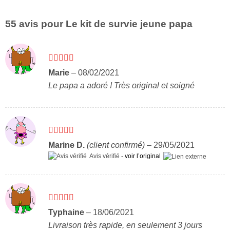
55 avis pour
Le kit de survie jeune papa
Note
5
sur 5
Marie
–
08/02/2021
Le papa a adoré ! Très original et soigné
Note
5
sur 5
Marine D.
(client confirmé)
–
29/05/2021
Avis vérifié -
voir l’original
Note
5
sur 5
Typhaine
–
18/06/2021
Livraison très rapide, en seulement 3 jours