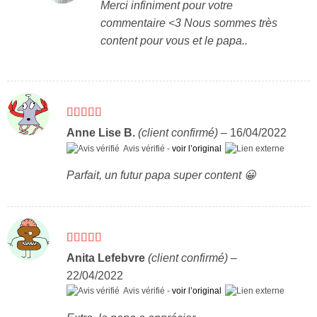
Merci infiniment pour votre
commentaire <3 Nous sommes très
content pour vous et le papa..
Note
5
sur 5
Anne Lise B.
(client confirmé)
–
16/04/2022
Avis vérifié -
voir l’original
Parfait, un futur papa super content 😀
Note
5
sur 5
Anita Lefebvre
(client confirmé)
–
22/04/2022
Avis vérifié -
voir l’original