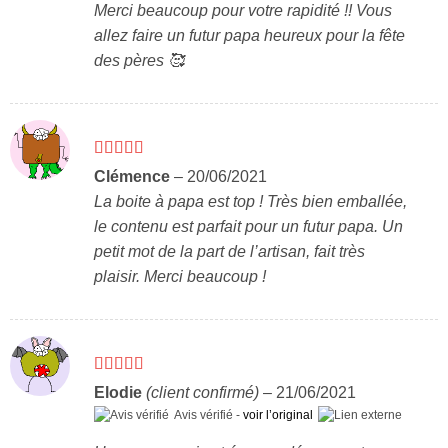
Merci beaucoup pour votre rapidité !! Vous
allez faire un futur papa heureux pour la fête
des pères 🥰
Note
5
sur 5
Clémence
–
20/06/2021
La boite à papa est top ! Très bien emballée,
le contenu est parfait pour un futur papa. Un
petit mot de la part de l’artisan, fait très
plaisir. Merci beaucoup !
Note
5
sur 5
Elodie
(client confirmé)
–
21/06/2021
Avis vérifié -
voir l’original