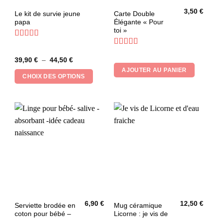
3,50
€
Ce
Le kit de survie jeune
Carte Double
papa
Élégante « Pour
produit
toi »
a
plusieurs
Note
4.83
sur 5
Note
5
sur 5
variations.
Plage
39,90
€
–
44,50
€
Les
de
AJOUTER AU PANIER
prix :
options
CHOIX DES OPTIONS
39,90 €
peuvent
à
44,50 €
être
choisies
sur
la
page
du
produit
6,90
€
12,50
€
Ce
Serviette brodée en
Mug céramique
coton pour bébé –
Licorne : je vis de
produit