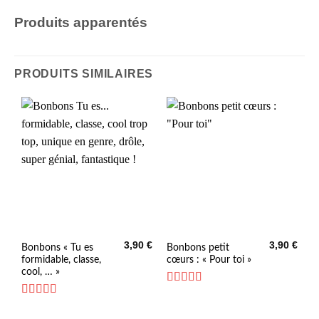
Produits apparentés
PRODUITS SIMILAIRES
3,90
€
3,90
€
Bonbons « Tu es
Bonbons petit
formidable, classe,
cœurs : « Pour toi »
cool, … »
Note
4.73
sur 5
Note
4.33
sur 5