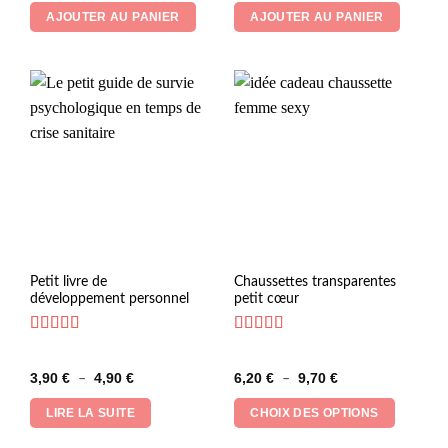
AJOUTER AU PANIER
AJOUTER AU PANIER
Ce
Petit livre de
Chaussettes transparentes
développement personnel
petit cœur
produit
a
plusieurs
Note
5
sur 5
Note
5
sur 5
variations.
Plage
Plage
3,90
€
4,90
€
6,20
€
9,70
€
–
–
Les
de
de
prix :
prix :
options
LIRE LA SUITE
CHOIX DES OPTIONS
3,90 €
6,20 €
peuvent
à
à
4,90 €
9,70 €