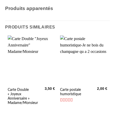
Produits apparentés
PRODUITS SIMILAIRES
3,50
€
2,00
€
Ce
Ce
Carte Double
Carte postale
« Joyeux
humoristique
produit
produit
Anniversaire »
a
a
Madame/Monsieur
plusieurs
plusieurs
Note
5
sur 5
variations.
variations.