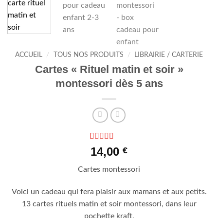
ACCUEIL
/
TOUS NOS PRODUITS
/
LIBRAIRIE / CARTERIE
Cartes « Rituel matin et soir »
montessori dès 5 ans
Noté
1
5
sur 5
14,00
€
basé sur
notation
Cartes montessori
client
Voici un cadeau qui fera plaisir aux mamans et aux petits.
13 cartes rituels matin et soir montessori, dans leur
pochette kraft.