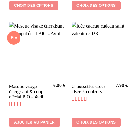
Les
Les
CHOIX DES OPTIONS
CHOIX DES OPTIONS
options
options
peuvent
peuvent
être
être
choisies
choisies
sur
sur
Bio
la
la
page
page
du
du
produit
produit
6,00
€
7,90
€
Ce
Masque visage
Chaussettes cœur
énergisant & coup
irisée 5 couleurs
produit
d’éclat BIO – Avril
a
plusieurs
Note
5
sur 5
Note
5
sur 5
variations.
Les
AJOUTER AU PANIER
CHOIX DES OPTIONS
options
peuvent