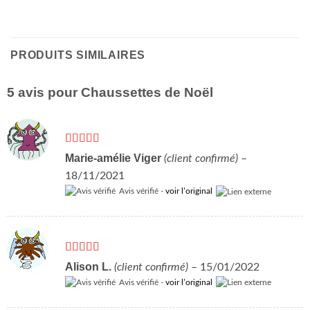
PRODUITS SIMILAIRES
5 avis pour
Chaussettes de Noël
Note
5
sur 5
Marie-amélie Viger
(client confirmé)
–
18/11/2021
Avis vérifié -
voir l’original
Note
5
sur 5
Alison L.
(client confirmé)
–
15/01/2022
Avis vérifié -
voir l’original