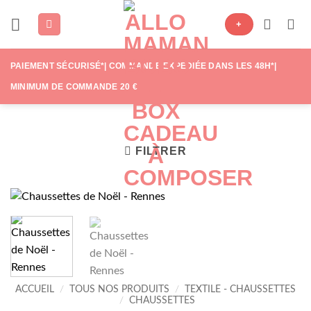
Passer
+
au
contenu
PAIEMENT SÉCURISÉ*| COMMANDE EXPÉDIÉE DANS LES 48H*|
MINIMUM DE COMMANDE 20 €
FILTRER
ACCUEIL
/
TOUS NOS PRODUITS
/
TEXTILE - CHAUSSETTES
/
CHAUSSETTES