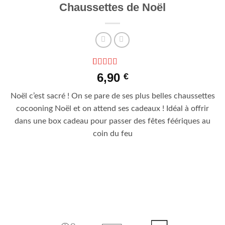
Chaussettes de Noël
Noté
5
5
sur 5
6,90
€
basé sur
notations
Noël c’est sacré ! On se pare de ses plus belles chaussettes
client
cocooning Noël et on attend ses cadeaux ! Idéal à offrir
dans une box cadeau pour passer des fêtes féériques au
coin du feu