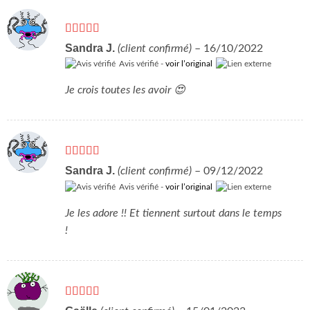
Note
5
sur 5
Sandra J.
(client confirmé)
–
16/10/2022
Avis vérifié -
voir l’original
Je crois toutes les avoir 😍
Note
5
sur 5
Sandra J.
(client confirmé)
–
09/12/2022
Avis vérifié -
voir l’original
Je les adore !! Et tiennent surtout dans le temps
!
Note
5
sur 5