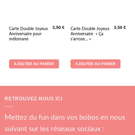
3,50
€
3,50
€
Carte Double Joyeux
Carte Double Joyeux
Anniversaire pour
Anniversaire » Ça
mélomane
s’arrose… »
AJOUTER AU PANIER
AJOUTER AU PANIER
RETROUVEZ-NOUS ICI
Mettez du fun dans vos bobos en nous
suivant sur les réseaux sociaux :