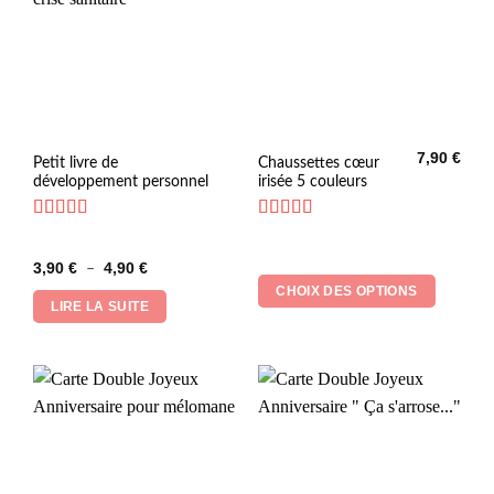
7,90
€
Ce
Petit livre de
Chaussettes cœur
développement personnel
irisée 5 couleurs
produit
a
plusieurs
Note
5
sur 5
Note
5
sur 5
variations.
Plage
3,90
€
4,90
€
–
Les
de
CHOIX DES OPTIONS
prix :
options
LIRE LA SUITE
3,90 €
peuvent
à
4,90 €
être
choisies
sur
la
page
du
produit