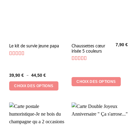
7,90
€
Ce
Ce
Chaussettes cœur
Le kit de survie jeune papa
irisée 5 couleurs
produit
produit
a
a
Note
4.83
plusieurs
plusieurs
sur 5
Note
5
sur 5
variations.
variations.
Plage
39,90
€
44,50
€
–
Les
Les
de
CHOIX DES OPTIONS
prix :
options
options
CHOIX DES OPTIONS
39,90 €
peuvent
peuvent
à
44,50 €
être
être
choisies
choisies
sur
sur
la
la
page
page
du
du
produit
produit