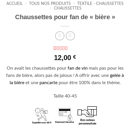
ACCUEIL
/
TOUS NOS PRODUITS
/
TEXTILE - CHAUSSETTES
/
CHAUSSETTES
Chaussettes pour fan de « bière »
Noté
1
5
sur 5
12,00
€
basé sur
notation
On avait les chaussettes pour
fan de vin
mais pas pour les
client
fans de bière, alors pas de jaloux ! A offrir avec une
gelée à
la bière
et une
pancarte
pour être 100% dans le thème.
Taille 40-45