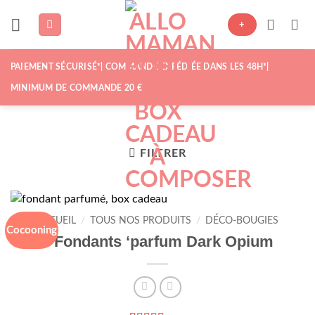
Passer
au
+
contenu
PAIEMENT SÉCURISÉ*| COMMANDE EXPÉDIÉE DANS LES 48H*|
MINIMUM DE COMMANDE 20 €
FILTRER
ACCUEIL
/
TOUS NOS PRODUITS
/
DÉCO-BOUGIES
Cocooning
6 Fondants ‘parfum Dark Opium