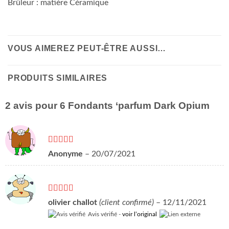
Brûleur : matière Céramique
VOUS AIMEREZ PEUT-ÊTRE AUSSI…
PRODUITS SIMILAIRES
2 avis pour
6 Fondants ‘parfum Dark Opium
Note
5
sur 5
Anonyme
–
20/07/2021
Note
5
sur 5
olivier challot
(client confirmé)
–
12/11/2021
Avis vérifié -
voir l’original