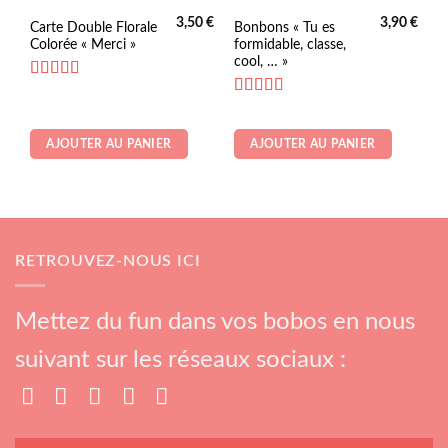
3,50
€
3,90
€
Carte Double Florale
Bonbons « Tu es
Colorée « Merci »
formidable, classe,
cool, … »
Note
5
sur 5
Note
4.33
sur 5
AJOUTER AU PANIER
AJOUTER AU PANIER
RETROUVEZ-NOUS ICI
Mettez du fun dans vos bobos en nous
suivant sur les réseaux sociaux :