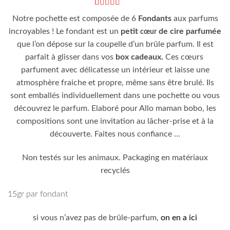
Noté
2
5
sur 5
Notre pochette est composée de 6
Fondants
aux parfums
basé sur
notations
incroyables ! Le fondant est un
petit
de cire parfumée
cœur
client
que l’on dépose sur la coupelle d’un brûle parfum. Il est
parfait à glisser dans vos
box cadeaux.
Ces cœurs
parfument avec délicatesse un intérieur et laisse une
atmosphère fraiche et propre, même sans être brulé. Ils
sont emballés individuellement dans une pochette ou vous
découvrez le parfum. Elaboré pour Allo maman bobo, les
compositions sont une invitation au lâcher-prise et à la
découverte. Faites nous confiance …
Non testés sur les animaux. Packaging en matériaux
recyclés
15gr par fondant
si vous n’avez pas de brûle-parfum,
on en a ici