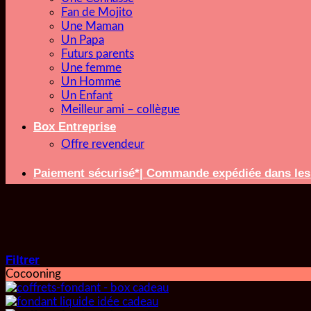
Fan de Mojito
Une Maman
Un Papa
Futurs parents
Une femme
Un Homme
Un Enfant
Meilleur ami – collègue
Box Entreprise
Offre revendeur
Paiement sécurisé*| Commande expédiée dans l
Filtrer
Cocooning