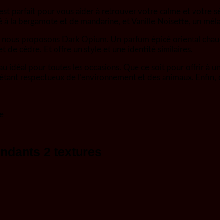
est parfait pour vous aider à retrouver votre calme et votre 
é à la bergamote et de mandarine, et Vanille Noisette, un méla
 nous proposons Dark Opium. Un parfum épicé oriental chaud.
t de cèdre. Et offre un style et une identité similaires.
idéal pour toutes les occasions. Que ce soit pour offrir à un 
en étant respectueux de l’environnement et des animaux. Enfin
te
ondants 2 textures