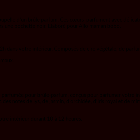
oupelle d’un brûle parfum. Ces cœurs parfument avec délicates
ans une pochette noir. Elaboré pour Allo maman bobo.
2h dans votre intérieur. Composés de cire végétale, de parfums
nimaux.
 parfumée pour brûle-parfum, conçus pour parfumer votre inté
c des notes de lys, de jasmin, d’orchidée, d’iris royal et de m
re intérieur durant 10 à 12 heures.