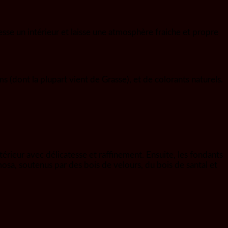
se un intérieur et laisse une atmosphère fraiche et propre
 (dont la plupart vient de Grasse), et de colorants naturels.
rieur avec délicatesse et raffinement. Ensuite, les fondants
imosa, soutenus par des bois de velours, du bois de santal et