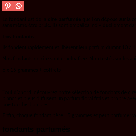
cire parfumée
Le fondant est de la
que l’on dépose sur la c
sans même être brulé. Ils sont emballés individuellement d
Les fondants
Ils fondent rapidement et libèrent leur parfum durant 10 à 1
Nos fondants de cire sont cruelty free. Non testés sur les a
6 x 15 grammes + coffrets
Tout d’abord, découvrez notre sélection de fondants de cire
blancs et bleus diffusent un parfum floral frais et propre ave
une touche d’ambre.
Enfin, chaque fondant pèse 15 grammes et peut parfumer vot
fondants parfumés