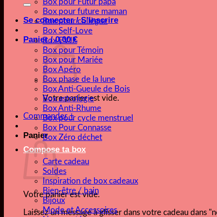
pour :
Box pour Futur papa
Box pour future maman
Se connecter / S’inscrire
Box pour collègue
Box Self-Love
Panier /
0,00
€
Box EVJF
Box pour Témoin
Box pour Mariée
Box Apéro
Box phase de la lune
Box Anti-Gueule de Bois
Votre panier est vide.
Box astrologie
Box Anti-Rhume
Commander
+
Box pour cycle menstruel
Box Pour Connasse
Panier
Box Zéro déchet
Compose ta box
Carte cadeau
Soldes
Inspiration de box cadeaux
Bien-être / bain
Votre panier est vide.
Bijoux
Mode et Accessoires
Laissez un message à glisser dans votre cadeau dans 