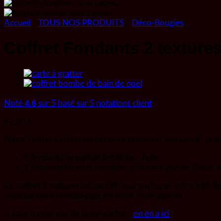
Accueil
/
TOUS NOS PRODUITS
/
Déco-Bougies
Coffret Fondants 2 texture
4.6
Noté
sur 5 basé sur
5
notations client
12,00
€
Notre coffret Zen est parfait pour retrouver son calme, sa s
6 fondants au parfum inédit (au choix)
3 fondants liquides insolites. (Citrouille givrée, Barbe
Ce coffret 2 textures est parfait pour parfumer votre intérie
pratique pour le nettoyage de votre brule parfum.
si vous n’avez pas de brûle-parfum,
on en a ici
.