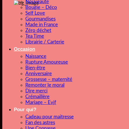
Nouveauté
Bougie – Déco
Self Love
Gourmandises
Made in France
Zéro déchet
Tea Time
Librairie / Carterie
Occasion
Naissance
Rupture Amoureuse
Bien-être
Anniversaire
Grossesse – maternité
Remonter le moral
Dire merci
Crémaillère
Mariage – Evjf
Pour qui?
Cadeau pour maitresse
Fan des astres
Une Connasse