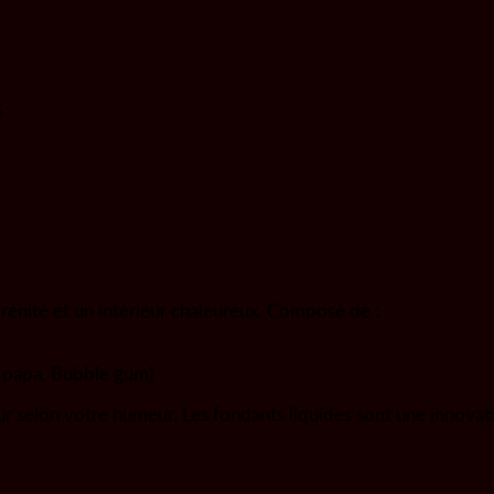
s
érénité et un intérieur chaleureux. Composé de :
 à papa, Bubble gum)
ur selon votre humeur. Les fondants liquides sont une innovati