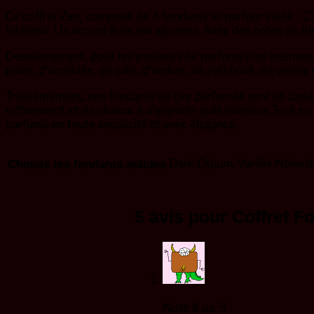
Ce coffret Zen, composé de 6 fondants au parfum inédit . C’
intérieur. Un accord frais aux agrumes. Avec des notes de th
Deuxièmement, pour les amateurs de parfums plus intenses,
poire, d’orchidée, de café, d’ambre, de patchouli, de vanille e
Troisièmement, nos fondants de cire parfumée sont un cadeau 
raffinement et de chaleur à n’importe quel intérieur. Tout 
parfumé en toute simplicité et avec élégance.
Choisis tes fondants solides
Dark Opium, Vanille Noiset
5 avis pour
Coffret F
5
Note
sur 5