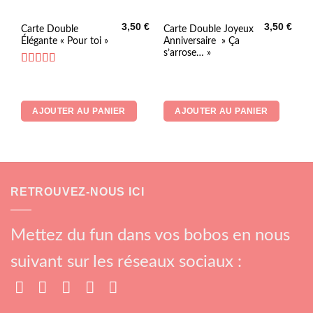
3,50
€
3,50
€
Carte Double
Carte Double Joyeux
Élégante « Pour toi »
Anniversaire » Ça
s’arrose… »
Note
5
sur 5
AJOUTER AU PANIER
AJOUTER AU PANIER
RETROUVEZ-NOUS ICI
Mettez du fun dans vos bobos en nous
suivant sur les réseaux sociaux :