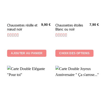
9,90
€
7,90
€
Ce
Chaussettes résille et
Chaussettes étoiles
nœud noir
Blanc ou noir
produit
a
plusieurs
Note
5
sur 5
Note
5
sur 5
variations.
Les
AJOUTER AU PANIER
CHOIX DES OPTIONS
options
peuvent
être
choisies
sur
la
page
du
produit