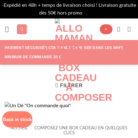
-Expédié en 48h + temps de livraison choisi ! Livraison gratuite
dès 50€ hors promo
Ignorer
Passer
+
au
contenu
PAIEMENT SÉCURISÉ*| COMMANDE EXPÉDIÉE DANS LES 48H*|
MINIMUM DE COMMANDE 20 €
FILTRER
Back in stock
ACCUEIL
/
COMPOSEZ UNE BOX CADEAU EN QUELQUES
CLICS