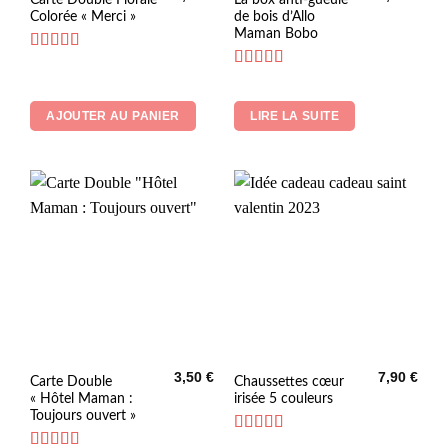
Colorée « Merci »
de bois d’Allo
Maman Bobo
Note
5
sur 5
Note
5
sur 5
AJOUTER AU PANIER
LIRE LA SUITE
3,50
€
7,90
€
Ce
Carte Double
Chaussettes cœur
« Hôtel Maman :
irisée 5 couleurs
produit
Toujours ouvert »
a
plusieurs
Note
5
sur 5