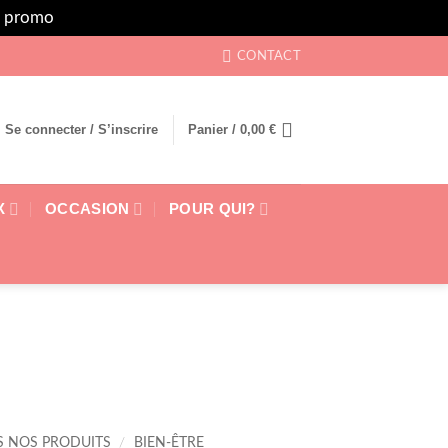
rs promo
Ignorer
CONTACT
Se connecter / S’inscrire
Panier /
0,00
€
X
OCCASION
POUR QUI?
S NOS PRODUITS
/
BIEN-ÊTRE