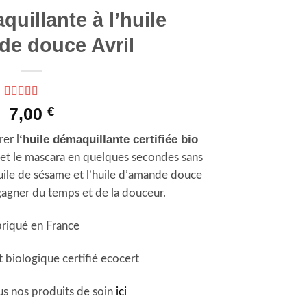
uillante à l’huile
de douce Avril
Noté
2
5
sur 5
7,00
€
basé sur
notations
‘huile démaquillante certifiée bio
er l
client
s et le mascara en quelques secondes sans
huile de sésame et l’huile d’amande douce
gagner du temps et de la douceur.
riqué en France
 biologique certifié ecocert
s nos produits de soin
ici