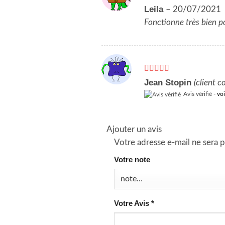
Note
5
sur 5
Leila
–
20/07/2021
Fonctionne très bien po
Note
5
sur 5
Jean Stopin
(client c
Avis vérifié -
voi
Ajouter un avis
Votre adresse e-mail ne sera p
Votre note
Votre Avis
*