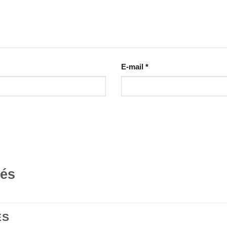
E-mail
*
tés
ES