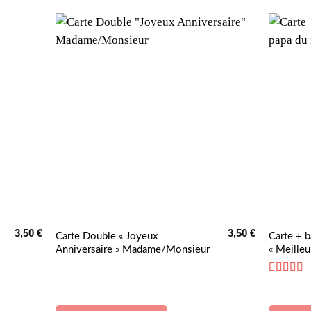
3,50
€
3,50
€
Ce
Carte Double « Joyeux
Carte + 
Anniversaire » Madame/Monsieur
« Meille
produit
a
Note
5
su
plusieurs
variations.