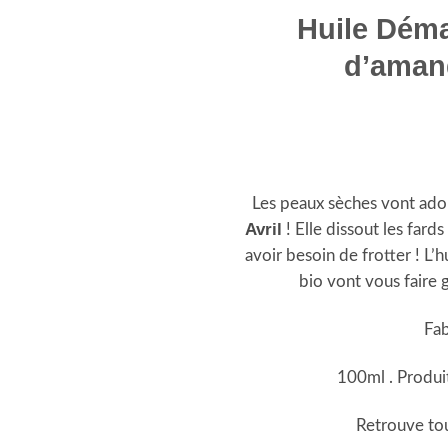
Huile Démaq
d’aman
Les peaux sèches vont ador
Avril
! Elle dissout les fard
avoir besoin de frotter ! L’
bio vont vous faire 
Fab
100ml . Produit
Retrouve tou