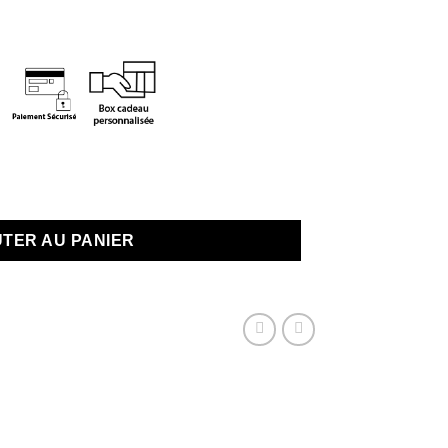
En stock
e à l'huile d'amande douce Avril
TER AU PANIER