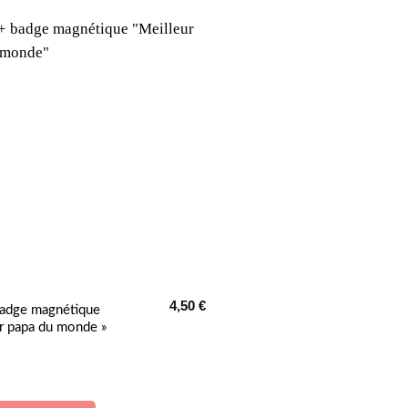
4,50
€
badge magnétique
ur papa du monde »
r 5