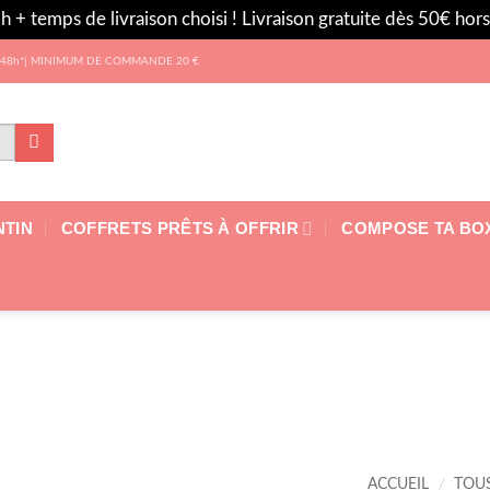
h + temps de livraison choisi ! Livraison gratuite dès 50€ ho
 les 48h*| MINIMUM DE COMMANDE 20 €
NTIN
COFFRETS PRÊTS À OFFRIR
COMPOSE TA BO
ACCUEIL
/
TOU