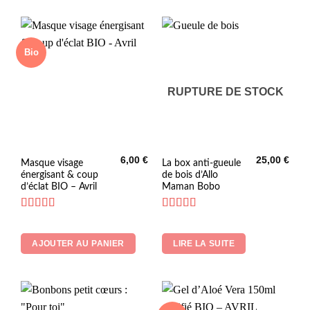
Bio
RUPTURE DE STOCK
6,00
€
25,00
€
Masque visage
La box anti-gueule
énergisant & coup
de bois d’Allo
d’éclat BIO – Avril
Maman Bobo
Note
5
sur 5
Note
5
sur 5
AJOUTER AU PANIER
LIRE LA SUITE