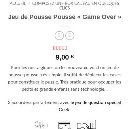
ACCUEIL
/
COMPOSEZ UNE BOX CADEAU EN QUELQUES
CLICS
Jeu de Pousse Pousse « Game Over »
Noté
1
5
sur 5
9,00
€
basé sur
notation
Pour les nostalgiques ou les nouveaux, voici un jeu de
client
pousse-pousse très simple. Il suffit de déplacer les cases
pour constituer le puzzle. Très pratique pour occuper les
petits et grands enfants sans technologie…
S’accordera parfaitement avec
le jeu de question spécial
Geek