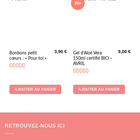
Bio
3,90
€
9,00
€
Bonbons petit
Gel d’Aloé Vera
cœurs : « Pour toi »
150ml certifié BIO –
AVRIL
Note
4.73
sur 5
Note
5
sur 5
AJOUTER AU PANIER
AJOUTER AU PANIER
RETROUVEZ-NOUS ICI