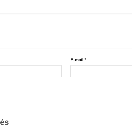
E-mail
*
tés