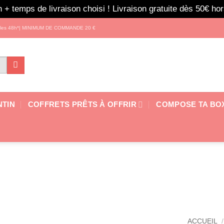
 + temps de livraison choisi ! Livraison gratuite dès 50€ h
s les 48h*| MINIMUM DE COMMANDE 20 €
NTIN
COFFRETS PRÊTS À OFFRIR
COMPOSE TA BO
ACCUEIL
/