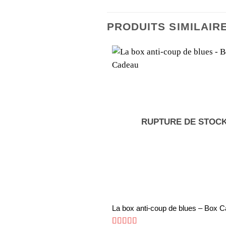
PRODUITS SIMILAIR
RUPTURE DE STOC
Ce
La box anti-coup de blues – Box 
produit