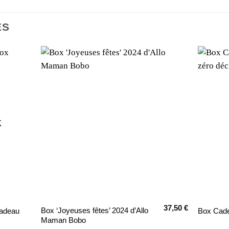
ES
K
37,50
€
Ce
Box ‘Joyeuses fêtes’ 2024 d’Allo
Cadeau
Box Cade
Maman Bobo
produit