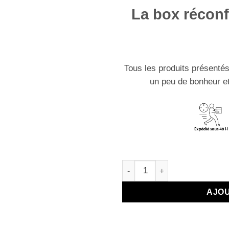
La box réconf
Tous les produits présentés
un peu de bonheur et
quantité de La box réconforta
AJOU