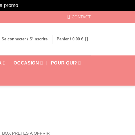
ors promo
Ignorer
CONTACT
Se connecter / S’inscrire
Panier /
0,00
€
X
OCCASION
POUR QUI?
BOX PRÊTES À OFFRIR