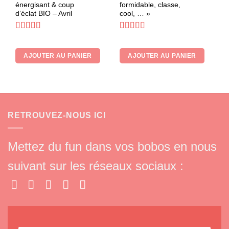
énergisant & coup
formidable, classe,
d’éclat BIO – Avril
cool, … »
Note
5
sur 5
Note
4.33
sur 5
AJOUTER AU PANIER
AJOUTER AU PANIER
RETROUVEZ-NOUS ICI
Mettez du fun dans vos bobos en nous
suivant sur les réseaux sociaux :