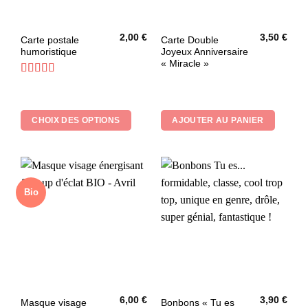
2,00
€
3,50
€
Ce
Carte postale
Carte Double
humoristique
Joyeux Anniversaire
produit
« Miracle »
a
plusieurs
Note
5
sur 5
variations.
Les
CHOIX DES OPTIONS
AJOUTER AU PANIER
options
peuvent
être
choisies
sur
Bio
la
page
du
produit
6,00
€
3,90
€
Masque visage
Bonbons « Tu es