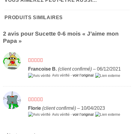
VOUS AIMEREZ PEUT-ÊTRE AUSSI…
PRODUITS SIMILAIRES
2 avis pour
Sucette 0-6 mois « J’aime mon
Papa »
Note
5
sur 5
Francoise B.
(client confirmé)
–
06/12/2021
Avis vérifié -
voir l’original
Note
5
sur 5
Florie
(client confirmé)
–
10/04/2023
Avis vérifié -
voir l’original