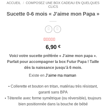
ACCUEIL
/
COMPOSEZ UNE BOX CADEAU EN QUELQUES
CLICS
Sucette 0-6 mois « J’aime mon Papa »
Noté
2
5
sur 5
6,90
€
basé sur
notations
Voici votre sucette préférée « J’aime mon papa ».
client
Parfait pour accompagner la box Futur Papa ! Taille
dès la naissance jusqu’à 6 mois.
Existe en
J’aime ma maman
• Collerette et bouton en tritan, matériau très résistant,
garanti sans BPA
• Téterelle avec forme symétrique (ou réversible), toujours
bien positionnée dans la bouche de bébé