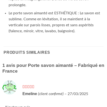
prolongée.
Le porte savon aimanté est ESTHÉTIQUE : Le savon est
sublime. Comme en lévitation, il se maintient à la
verticale sur parois lisses, propres et sans aspérités
(faïence, miroir, vitre, lavabo, baignoire).
PRODUITS SIMILAIRES
1 avis pour
Porte savon aimanté – Fabriqué en
France
Note
5
sur 5
Emeline
(client confirmé)
–
27/03/2025