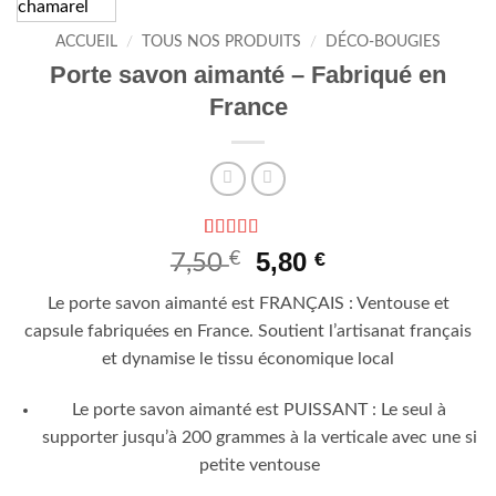
ACCUEIL
/
TOUS NOS PRODUITS
/
DÉCO-BOUGIES
Porte savon aimanté – Fabriqué en
France
Noté
1
5
sur 5
Le
Le
5,80
€
€
7,50
basé sur
prix
prix
notation
Le porte savon aimanté est FRANÇAIS : Ventouse et
client
initial
actuel
capsule fabriquées en France. Soutient l’artisanat français
était :
est :
et dynamise le tissu économique local
7,50 €.
5,80 €.
Le porte savon aimanté est PUISSANT : Le seul à
supporter jusqu’à 200 grammes à la verticale avec une si
petite ventouse