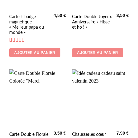
4,50
€
3,50
€
Carte + badge
Carte Double Joyeux
magnétique
Anniversaire « Hisse
« Meilleur papa du
et ho ! »
monde »
Note
5
sur 5
AJOUTER AU PANIER
AJOUTER AU PANIER
3,50
€
7,90
€
Ce
Carte Double Florale
Chaussettes cœur