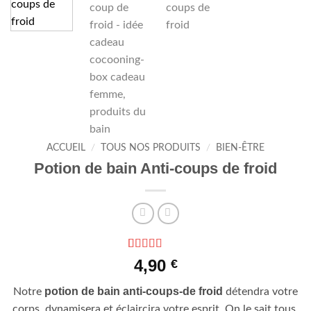
ACCUEIL
/
TOUS NOS PRODUITS
/
BIEN-ÊTRE
Potion de bain Anti-coups de froid
Noté
4
5
sur 5
4,90
€
basé sur
notations
potion de bain anti-coups-de froid
Notre
détendra votre
client
corps, dynamisera et éclaircira votre esprit. On le sait tous,