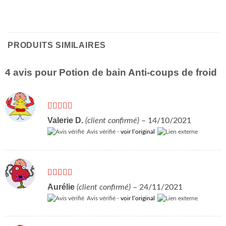
PRODUITS SIMILAIRES
4 avis pour
Potion de bain Anti-coups de froid
Note
5
sur 5
Valerie D.
(client confirmé)
–
14/10/2021
Avis vérifié -
voir l’original
Note
5
sur 5
Aurélie
(client confirmé)
–
24/11/2021
Avis vérifié -
voir l’original