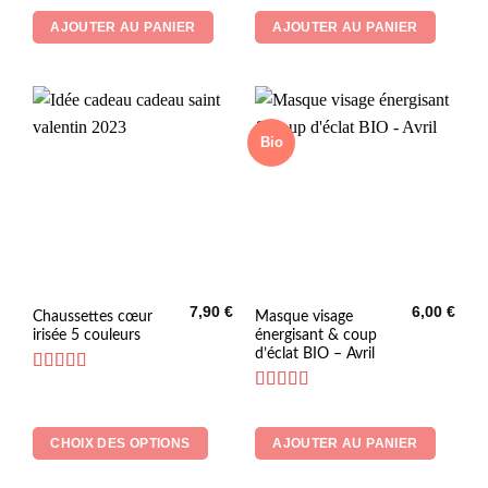
sur 5
AJOUTER AU PANIER
AJOUTER AU PANIER
Bio
7,90
€
6,00
€
Ce
Chaussettes cœur
Masque visage
irisée 5 couleurs
énergisant & coup
produit
d’éclat BIO – Avril
a
plusieurs
Note
5
sur 5
Note
5
sur 5
variations.
Les
CHOIX DES OPTIONS
AJOUTER AU PANIER
options
peuvent