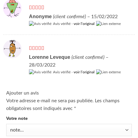
Note
5
sur 5
Anonyme
(client confirmé)
–
15/02/2022
Avis vérifié -
voir l’original
Note
5
sur 5
Lorenne Leveque
(client confirmé)
–
28/03/2022
Avis vérifié -
voir l’original
Ajouter un avis
Votre adresse e-mail ne sera pas publiée.
Les champs
obligatoires sont indiqués avec
*
Votre note