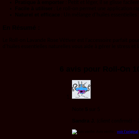
Pratique à emporter
: Petit et léger, il se glisse facil
Facile à utiliser
: Le roll-on permet une application rap
Naturel et efficace
: Un mélange d’huiles essentielles
En Résumé :
Le Roll-on Lavande Rose Vétiver est l’accessoire parfait pour
d’huiles essentielles naturelles vous aide à gérer le stress
6 avis pour
Roll-On 1
5
Note
sur 5
Sandra J.
(client confirmé)
–
Avis vérifié -
voir l’original