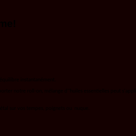
ime!
équilibre instantanément.
ter notre roll-on, mélange d’’huiles essentielles peut s’appl
en métal sur vos tempes, poignets ou nuque.