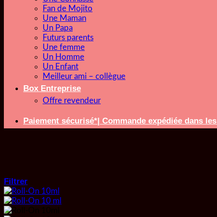
Fan de Mojito
Une Maman
Un Papa
Futurs parents
Une femme
Un Homme
Un Enfant
Meilleur ami – collègue
Box Entreprise
Offre revendeur
Paiement sécurisé*| Commande expédiée dans l
Filtrer