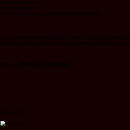
ement dans votre sac.
ide et sans effort.
 100% naturelles pour un apaisement instantané.
 ceux qui cherchent à maintenir calme et équilibre dans leur vi
 et la tension à tout moment. Commandez dès maintenant pour un
0ml – Détente Ultime!
30/04/2022