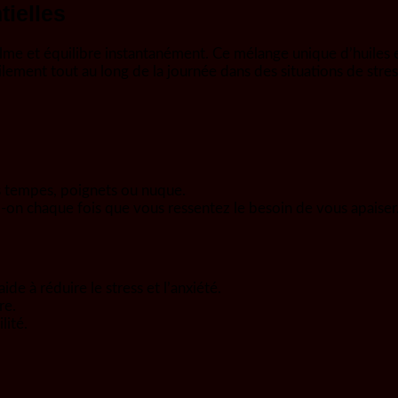
ielles
me et équilibre instantanément. Ce mélange unique d’huiles e
cilement tout au long de la journée dans des situations de stres
os tempes, poignets ou nuque.
oll-on chaque fois que vous ressentez le besoin de vous apaiser
de à réduire le stress et l’anxiété.
re.
lité.