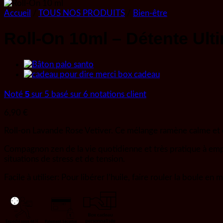
Accueil
/
TOUS NOS PRODUITS
/
Bien-être
Roll-On 10ml – Détente Ult
5
Noté
sur 5 basé sur
6
notations client
6,90
€
Roll-on Lavande Rose Vetiver. Ce mélange ramène calme et 
Compagnon zen de la vie quotidienne et très pratique à empor
situations de stress et de tension.
Facile à utiliser: Pour libérer l’huile, faire rouler la boule 