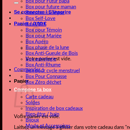
pour :
Box pour Futur papa
Box pour future maman
Se connecter / S’inscrire
Box pour collègue
Box Self-Love
Panier /
0,00
€
Box EVJF
Box pour Témoin
Box pour Mariée
Box Apéro
Box phase de la lune
Box Anti-Gueule de Bois
Votre panier est vide.
Box astrologie
Box Anti-Rhume
Commander
+
Box pour cycle menstruel
Box Pour Connasse
Panier
Box Zéro déchet
Compose ta box
Carte cadeau
Soldes
Inspiration de box cadeaux
Bien-être / bain
Votre panier est vide.
Bijoux
Mode et Accessoires
Laissez un message à glisser dans votre cadeau dans 