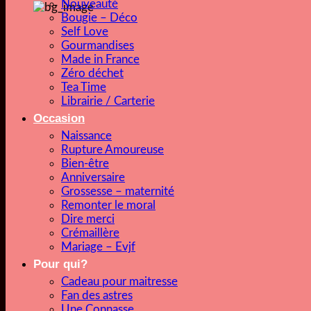
Nouveauté
Bougie – Déco
Self Love
Gourmandises
Made in France
Zéro déchet
Tea Time
Librairie / Carterie
Occasion
Naissance
Rupture Amoureuse
Bien-être
Anniversaire
Grossesse – maternité
Remonter le moral
Dire merci
Crémaillère
Mariage – Evjf
Pour qui?
Cadeau pour maitresse
Fan des astres
Une Connasse