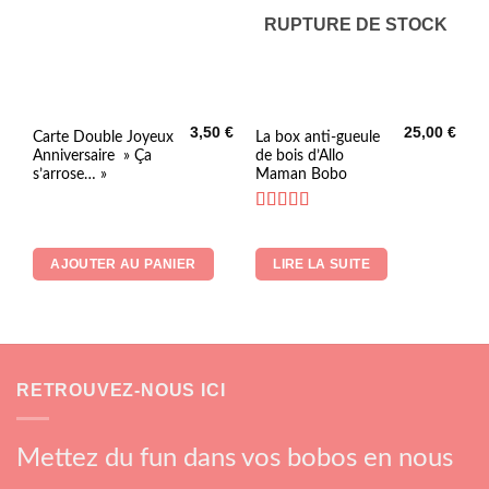
du
RUPTURE DE STOCK
produit
3,50
€
25,00
€
Carte Double Joyeux
La box anti-gueule
Anniversaire » Ça
de bois d’Allo
s’arrose… »
Maman Bobo
Note
5
sur 5
AJOUTER AU PANIER
LIRE LA SUITE
RETROUVEZ-NOUS ICI
Mettez du fun dans vos bobos en nous