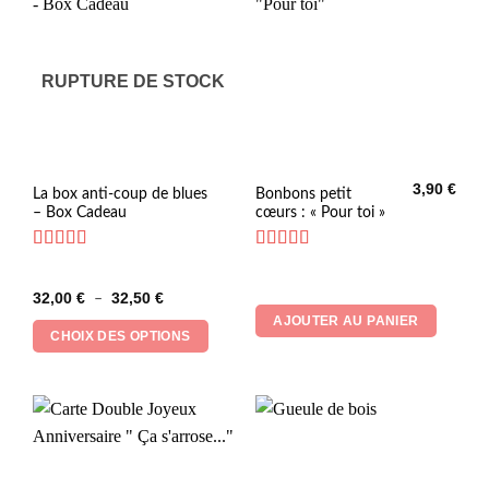
RUPTURE DE STOCK
3,90
€
Ce
La box anti-coup de blues
Bonbons petit
– Box Cadeau
cœurs : « Pour toi »
produit
a
plusieurs
Note
5
sur 5
Note
4.73
sur 5
variations.
Plage
32,00
€
32,50
€
–
Les
de
AJOUTER AU PANIER
prix :
options
CHOIX DES OPTIONS
32,00 €
peuvent
à
32,50 €
être
choisies
sur
la
page