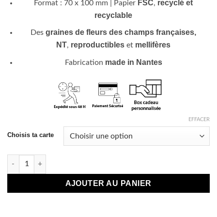
FSC
recyclé et
Format : 70 x 100 mm | Papier
,
recyclable
graines de fleurs des champs françaises,
Des
NT
reproductibles
mellifères
,
et
made in Nantes
Fabrication
EFFACER
Choisis ta carte
quantité de Sachet de Graines - Départ à la retraite
AJOUTER AU PANIER