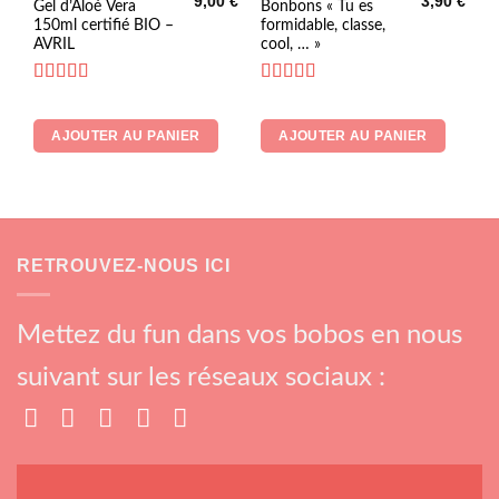
9,00
€
3,90
€
Gel d’Aloé Vera
Bonbons « Tu es
150ml certifié BIO –
formidable, classe,
AVRIL
cool, … »
Note
5
sur 5
Note
4.33
sur 5
AJOUTER AU PANIER
AJOUTER AU PANIER
RETROUVEZ-NOUS ICI
Mettez du fun dans vos bobos en nous
suivant sur les réseaux sociaux :