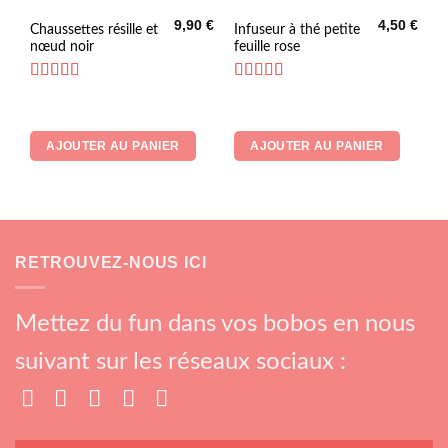
9,90
€
4,50
€
Chaussettes résille et
Infuseur à thé petite
nœud noir
feuille rose
Note
5
sur 5
Note
5
sur 5
AJOUTER AU PANIER
AJOUTER AU PANIER
RETROUVEZ-NOUS ICI
Mettez du fun dans vos bobos en nous
suivant sur les réseaux sociaux :