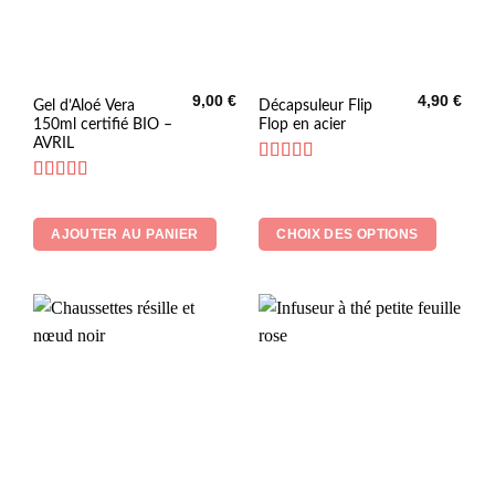
9,00
€
4,90
€
Ce
Gel d’Aloé Vera
Décapsuleur Flip
150ml certifié BIO –
Flop en acier
produit
AVRIL
a
plusieurs
Note
5
sur 5
Note
5
sur 5
variations.
Les
AJOUTER AU PANIER
CHOIX DES OPTIONS
options
peuvent
être
choisies
sur
la
page
du
produit